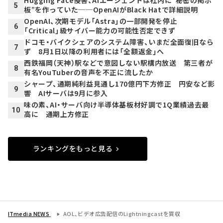
5
板”を作っていた──OpenAIがBlack Hatで詳細説明
OpenAI、次期モデル「Astra」の一部開発を停止
6
「Critical」級サイバー能力の可能性否定できず
ドコモ・バイクシェアのシステム障害、いまだ全面復旧なら
7
ず 8月1日以降の利用者には「全額返金」へ
西鉄福岡（天神）駅などで意図しない駅構内放送 第三者が
8
有名YouTuberの音声を不正に流したか
シャープ、通期純利益見通し170億円下方修正 円安など影
9
響 AIサーバは9月に参入
味の素、AI・サーバ向け半導体基板材好調で1Q業績過去最
10
高に 通期上方修正
ランキングをもっと見る
ITmedia NEWS
AOL、ビデオ広告配信のLightningcastを買収