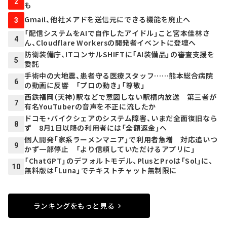
2
も
Gmail、他社メアドを送信元にできる機能を廃止へ
3
「配信システムをAIで自作したアイドル」こと宮本佳林さ
4
ん、Cloudflare Workersの開発者イベントに登壇へ
防衛装備庁、ITコンサルSHIFTに「AI装備品」の審査支援を
5
委託
手術中の大地震、患者守る医療スタッフ……熊本総合病院
6
の動画に反響 「プロの動き」「尊敬」
西鉄福岡（天神）駅などで意図しない駅構内放送 第三者が
7
有名YouTuberの音声を不正に流したか
ドコモ・バイクシェアのシステム障害、いまだ全面復旧なら
8
ず 8月1日以降の利用者には「全額返金」へ
個人開発「家系ラーメンマニア」で利用者急増 対応追いつ
9
かず一部停止 「より信頼していただけるアプリに」
「ChatGPT」のデフォルトモデル、PlusとProは「Sol」に、
10
無料版は「Luna」でテキストチャット無制限に
ランキングをもっと見る