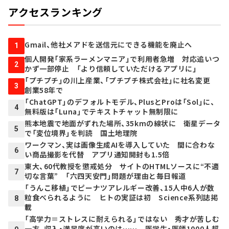
アクセスランキング
Gmail、他社メアドを送信元にできる機能を廃止へ
1
個人開発「家系ラーメンマニア」で利用者急増 対応追いつ
2
かず一部停止 「より信頼していただけるアプリに」
「プチプチ」の川上産業、「プチプチ株式会社」に社名変更
3
創業58年で
「ChatGPT」のデフォルトモデル、PlusとProは「Sol」に、
4
無料版は「Luna」でテキストチャット無制限に
熊本地震で地面がずれた場所、35kmの線状に 衛星データ
5
で「変位境界」を判読 国土地理院
ワークマン、実は画像生成AIを導入していた 間に合わな
6
い商品撮影を代替 アプリ通知開封も1.5倍
東大、60代教授を懲戒処分 サイトのHTMLソースに“不適
7
切な言葉” 「六四天安門」問題が理由と毎日報道
「うんこ移植」でピーナツアレルギー改善、15人中6人が数
粒食べられるように ヒトの実証は初 Science系列誌掲
8
載
「高学力＝ストレスに耐えられる」ではない 秀才が苦しむ
一方、収入・満足度が高いのは…… 医学生・医師1000人超