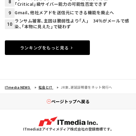
8
「Critical」級サイバー能力の可能性否定できず
Gmail、他社メアドを送信元にできる機能を廃止へ
9
ランサム被害、主因は脆弱性より「人」 34％がメールで感
10
染、「本物に見えた」で疑わず
ランキングをもっと見る
ITmedia NEWS
社会とIT
JR東、遅延証明書をネット発行へ
ページトップへ戻る
ITmediaはアイティメディア株式会社の登録商標です。