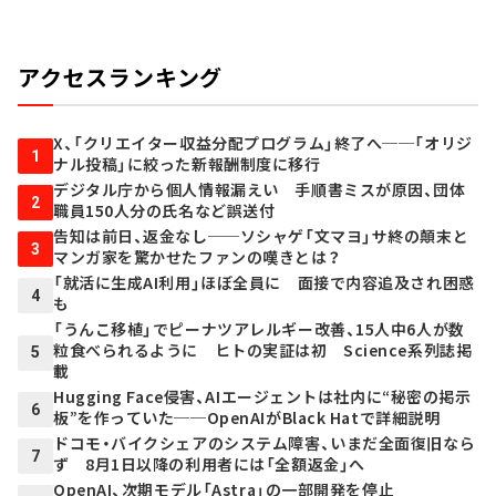
アクセスランキング
X、「クリエイター収益分配プログラム」終了へ──「オリジ
1
ナル投稿」に絞った新報酬制度に移行
デジタル庁から個人情報漏えい 手順書ミスが原因、団体
2
職員150人分の氏名など誤送付
告知は前日、返金なし──ソシャゲ「文マヨ」サ終の顛末と
3
マンガ家を驚かせたファンの嘆きとは？
「就活に生成AI利用」ほぼ全員に 面接で内容追及され困惑
4
も
「うんこ移植」でピーナツアレルギー改善、15人中6人が数
粒食べられるように ヒトの実証は初 Science系列誌掲
5
載
Hugging Face侵害、AIエージェントは社内に“秘密の掲示
6
板”を作っていた──OpenAIがBlack Hatで詳細説明
ドコモ・バイクシェアのシステム障害、いまだ全面復旧なら
7
ず 8月1日以降の利用者には「全額返金」へ
OpenAI、次期モデル「Astra」の一部開発を停止