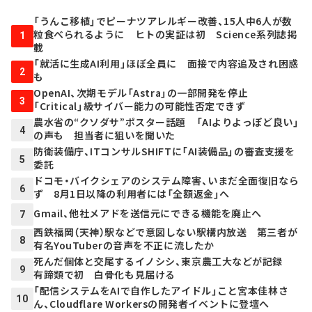
「うんこ移植」でピーナツアレルギー改善、15人中6人が数
粒食べられるように ヒトの実証は初 Science系列誌掲
1
載
「就活に生成AI利用」ほぼ全員に 面接で内容追及され困惑
2
も
OpenAI、次期モデル「Astra」の一部開発を停止
3
「Critical」級サイバー能力の可能性否定できず
農水省の“クソダサ”ポスター話題 「AIよりよっぽど良い」
4
の声も 担当者に狙いを聞いた
防衛装備庁、ITコンサルSHIFTに「AI装備品」の審査支援を
5
委託
ドコモ・バイクシェアのシステム障害、いまだ全面復旧なら
6
ず 8月1日以降の利用者には「全額返金」へ
Gmail、他社メアドを送信元にできる機能を廃止へ
7
西鉄福岡（天神）駅などで意図しない駅構内放送 第三者が
8
有名YouTuberの音声を不正に流したか
死んだ個体と交尾するイノシシ、東京農工大などが記録
9
有蹄類で初 白骨化も見届ける
「配信システムをAIで自作したアイドル」こと宮本佳林さ
10
ん、Cloudflare Workersの開発者イベントに登壇へ