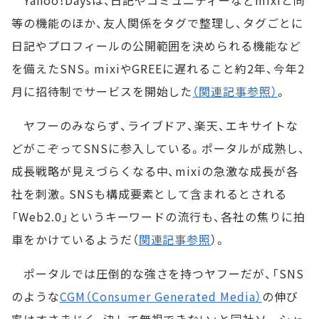
Yahoo！Daysは、日記やコミュニティーなどmixiと同
等の機能のほか、友人関係をタグで整理し、タグごとに
日記やプロフィールの公開範囲を決められる機能など
を備えたSNS。mixiやGREEに遅れること約2年、今年2
月に招待制でサービスを開始した
（関連記事参照）
。
ヤフーのみならず、ライブドア、楽天、エキサイトな
どがこぞってSNSに参入している。ポータルが成熟し、
成長戦略が見えづらくなる中、mixiの急激な成長が各
社を刺激。SNSも構成要素として含まれるとされる
「Web2.0」というキーワードの流行も、各社の焦りに拍
車をかけているようだ（
関連記事参照
）。
ポータルでは圧倒的な強さを持つヤフーだが、「SNS
のような
CGM（Consumer Generated Media）
の伸び