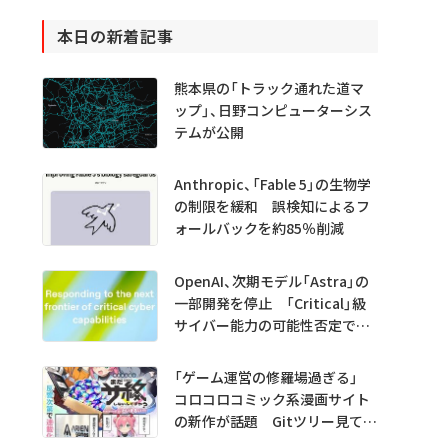
本日の新着記事
熊本県の「トラック通れた道マ
ップ」、日野コンピューターシス
テムが公開
Anthropic、「Fable 5」の生物学
の制限を緩和 誤検知によるフ
ォールバックを約85％削減
OpenAI、次期モデル「Astra」の
一部開発を停止 「Critical」級
サイバー能力の可能性否定でき
ず
「ゲーム運営の修羅場過ぎる」
コロコロコミック系漫画サイト
の新作が話題 Gitツリー見てガ
チャ不具合の犯人探し