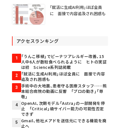
「就活に生成AI利用」ほぼ全員
に 面接で内容追及され困惑も
アクセスランキング
「うんこ移植」でピーナツアレルギー改善、15
1
人中6人が数粒食べられるように ヒトの実証
は初 Science系列誌掲載
「就活に生成AI利用」ほぼ全員に 面接で内容
2
追及され困惑も
手術中の大地震、患者守る医療スタッフ……熊
3
本総合病院の動画に反響 「プロの動き」「尊
敬」
OpenAI、次期モデル「Astra」の一部開発を停
4
止 「Critical」級サイバー能力の可能性否定
できず
Gmail、他社メアドを送信元にできる機能を廃
5
止へ