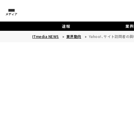
メディア
速報
業界
ITmedia NEWS
業界動向
Yahoo!、サイト訪問者