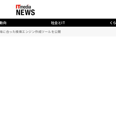
動向
社会とIT
く
の興味に合った検索エンジン作成ツールを公開