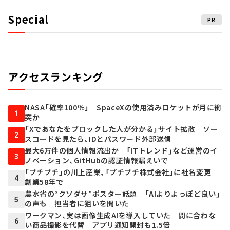
Special
PR
アクセスランキング
NASA「確率100％」 SpaceXの使用済みロケットが月に衝
1
突か
「Xであなたをブロックした人が分かる」サイト拡散 ソー
2
スコードを見たら、IDとパスワード外部送信
最大6万件の個人情報流出か 「ITトレンド」など運営のイ
3
ノベーション、GitHubの認証情報漏えいで
「プチプチ」の川上産業、「プチプチ株式会社」に社名変更
4
創業58年で
農水省の“クソダサ”ポスター話題 「AIよりよっぽど良い」
5
の声も 担当者に狙いを聞いた
ワークマン、実は画像生成AIを導入していた 間に合わな
6
い商品撮影を代替 アプリ通知開封も1.5倍