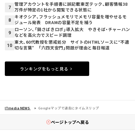
管理アカウントを手順書に誤記載――東芝テック、顧客情報38
7
万件が特定の1社から閲覧できる状態に
キオクシア、フラッシュメモリでメモリ容量を増やせるモ
8
ジュール発表 DRAMの容量不足を補う
ローソン、「鍋さばきロボ」導入拡大 やきそば・チャーハン
9
などを高火力でスピード調理
東大、60代教授を懲戒処分 サイトのHTMLソースに“不適
10
切な言葉” 「六四天安門」問題が理由と毎日報道
ランキングをもっと見る
ITmedia NEWS
Googleマップで過去にタイムスリップ
ページトップへ戻る