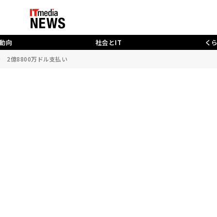
動向
社会とIT
く
着 2億8800万ドル支払い