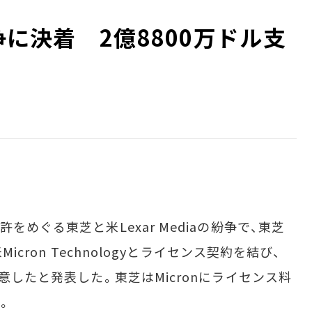
争に決着 2億8800万ドル支
めぐる東芝と米Lexar Mediaの紛争で、東芝
Micron Technologyとライセンス契約を結び、
合意したと発表した。東芝はMicronにライセンス料
。