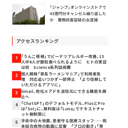
「ジャンプ」オンラインストアで
43億円分キャンセル繰り返した
か 業務妨害容疑の女逮捕
アクセスランキング
「うんこ移植」でピーナツアレルギー改善、15
1
人中6人が数粒食べられるように ヒトの実証
は初 Science系列誌掲載
個人開発「家系ラーメンマニア」で利用者急
2
増 対応追いつかず一部停止 「より信頼して
いただけるアプリに」
Gmail、他社メアドを送信元にできる機能を廃
3
止へ
「ChatGPT」のデフォルトモデル、PlusとPro
4
は「Sol」に、無料版は「Luna」でテキストチャ
ット無制限に
手術中の大地震、患者守る医療スタッフ……熊
5
本総合病院の動画に反響 「プロの動き」「尊