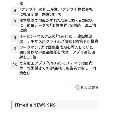
敬」
「プチプチ」の川上産業、「プチプチ株式会社」
6
に社名変更 創業58年で
熊本地震で地面がずれた場所、35kmの線状
7
に 衛星データで「変位境界」を判読 国土地
理院
イーロン・マスク氏の「Terafab」、建設地決
8
定 テキサス州グライムズ郡に168億ドル投資
ワークマン、実は画像生成AIを導入していた
9
間に合わない商品撮影を代替 アプリ通知開
封も1.5倍
写真加工アプリ「SNOW」にステマで措置命
10
令 報酬付きでX投稿依頼、広告表示なし 消
費者庁
もっと見る
ITmedia NEWS SNS