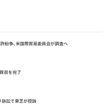
の特許紛争、米国際貿易委員会が調査へ
rの買収を完了
リ訴訟で東芝が控訴