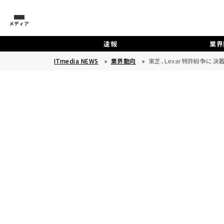
メディア
速報
業界
ITmedia NEWS
業界動向
東芝、Lexar特許紛争に決