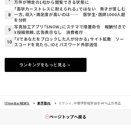
万件が特定の1社から閲覧できる状態に
「高学力＝ストレスに耐えられる」ではない 秀才が苦しむ
一方、収入・満足度が高いのは…… 医学生・医師1000人超
8
を分析
写真加工アプリ「SNOW」にステマで措置命令 報酬付きで
9
X投稿依頼、広告表示なし 消費者庁
「Xであなたをブロックした人が分かる」サイト拡散 ソー
10
スコードを見たら、IDとパスワード外部送信
ランキングをもっと見る
ITmedia NEWS
業界動向
ミクシィ、中間予想経常益を44％上方修正
ページトップへ戻る