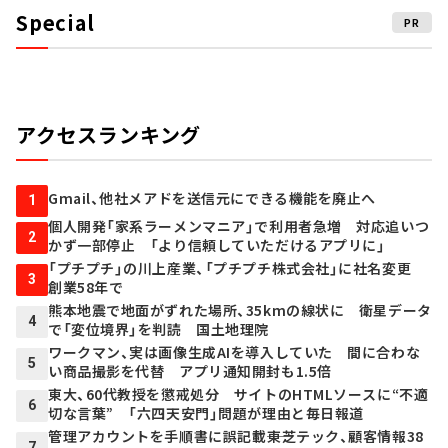
Special
PR
アクセスランキング
Gmail、他社メアドを送信元にできる機能を廃止へ
1
個人開発「家系ラーメンマニア」で利用者急増 対応追いつ
2
かず一部停止 「より信頼していただけるアプリに」
「プチプチ」の川上産業、「プチプチ株式会社」に社名変更
3
創業58年で
熊本地震で地面がずれた場所、35kmの線状に 衛星データ
4
で「変位境界」を判読 国土地理院
ワークマン、実は画像生成AIを導入していた 間に合わな
5
い商品撮影を代替 アプリ通知開封も1.5倍
東大、60代教授を懲戒処分 サイトのHTMLソースに“不適
6
切な言葉” 「六四天安門」問題が理由と毎日報道
管理アカウントを手順書に誤記載――東芝テック、顧客情報38
7