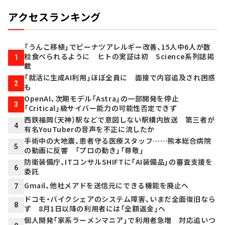
アクセスランキング
「うんこ移植」でピーナツアレルギー改善、15人中6人が数
粒食べられるように ヒトの実証は初 Science系列誌掲
1
載
「就活に生成AI利用」ほぼ全員に 面接で内容追及され困惑
2
も
OpenAI、次期モデル「Astra」の一部開発を停止
3
「Critical」級サイバー能力の可能性否定できず
西鉄福岡（天神）駅などで意図しない駅構内放送 第三者が
4
有名YouTuberの音声を不正に流したか
手術中の大地震、患者守る医療スタッフ……熊本総合病院
5
の動画に反響 「プロの動き」「尊敬」
防衛装備庁、ITコンサルSHIFTに「AI装備品」の審査支援を
6
委託
Gmail、他社メアドを送信元にできる機能を廃止へ
7
ドコモ・バイクシェアのシステム障害、いまだ全面復旧なら
8
ず 8月1日以降の利用者には「全額返金」へ
個人開発「家系ラーメンマニア」で利用者急増 対応追いつ