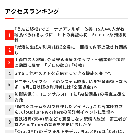
アクセスランキング
「うんこ移植」でピーナツアレルギー改善、15人中6人が数
粒食べられるように ヒトの実証は初 Science系列誌掲
1
載
「就活に生成AI利用」ほぼ全員に 面接で内容追及され困惑
2
も
手術中の大地震、患者守る医療スタッフ……熊本総合病院
3
の動画に反響 「プロの動き」「尊敬」
Gmail、他社メアドを送信元にできる機能を廃止へ
4
ドコモ・バイクシェアのシステム障害、いまだ全面復旧なら
5
ず 8月1日以降の利用者には「全額返金」へ
防衛装備庁、ITコンサルSHIFTに「AI装備品」の審査支援を
6
委託
「配信システムをAIで自作したアイドル」こと宮本佳林さ
7
ん、Cloudflare Workersの開発者イベントに登壇へ
西鉄福岡（天神）駅などで意図しない駅構内放送 第三者が
8
有名YouTuberの音声を不正に流したか
「ChatGPT」のデフォルトモデル、PlusとProは「Sol」に、