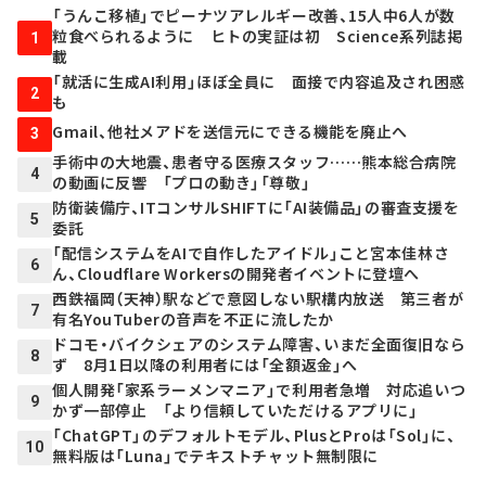
「うんこ移植」でピーナツアレルギー改善、15人中6人が数
粒食べられるように ヒトの実証は初 Science系列誌掲
1
載
「就活に生成AI利用」ほぼ全員に 面接で内容追及され困惑
2
も
Gmail、他社メアドを送信元にできる機能を廃止へ
3
手術中の大地震、患者守る医療スタッフ……熊本総合病院
4
の動画に反響 「プロの動き」「尊敬」
防衛装備庁、ITコンサルSHIFTに「AI装備品」の審査支援を
5
委託
「配信システムをAIで自作したアイドル」こと宮本佳林さ
6
ん、Cloudflare Workersの開発者イベントに登壇へ
西鉄福岡（天神）駅などで意図しない駅構内放送 第三者が
7
有名YouTuberの音声を不正に流したか
ドコモ・バイクシェアのシステム障害、いまだ全面復旧なら
8
ず 8月1日以降の利用者には「全額返金」へ
個人開発「家系ラーメンマニア」で利用者急増 対応追いつ
9
かず一部停止 「より信頼していただけるアプリに」
「ChatGPT」のデフォルトモデル、PlusとProは「Sol」に、
10
無料版は「Luna」でテキストチャット無制限に