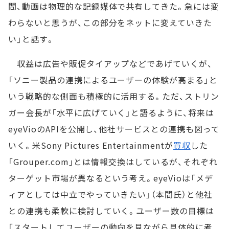
間、動画は物理的な記録媒体で共有してきた。急には変
わらないと思うが、この部分をネットに変えていきた
い」と話す。
収益は広告や販促タイアップなどであげていくが、
「ソニー製品の連携によるユーザーの体験が高まる」と
いう戦略的な側面も積極的に活用する。ただ、ストリン
ガー会長が「水平に広げていく」と語るように、将来は
eyeVioのAPIを公開し、他社サービスとの連携も図って
いく。米Sony Pictures Entertainmentが
買収
した
「Grouper.com」とは情報交換はしているが、それぞれ
ターゲット市場が異なるという考え。eyeVioは「メデ
ィアとしては中立でやっていきたい」（本間氏）と他社
との連携も柔軟に検討していく。ユーザー数の目標は
「スタートしてユーザーの動向を見ながら具体的に考