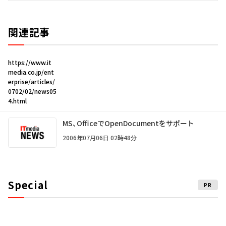
関連記事
https://www.it
media.co.jp/ent
erprise/articles/
0702/02/news05
4.html
MS、OfficeでOpenDocumentをサポート
2006年07月06日 02時48分
Special
PR