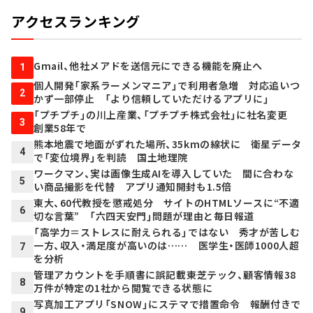
アクセスランキング
Gmail、他社メアドを送信元にできる機能を廃止へ
1
個人開発「家系ラーメンマニア」で利用者急増 対応追いつ
2
かず一部停止 「より信頼していただけるアプリに」
「プチプチ」の川上産業、「プチプチ株式会社」に社名変更
3
創業58年で
熊本地震で地面がずれた場所、35kmの線状に 衛星データ
4
で「変位境界」を判読 国土地理院
ワークマン、実は画像生成AIを導入していた 間に合わな
5
い商品撮影を代替 アプリ通知開封も1.5倍
東大、60代教授を懲戒処分 サイトのHTMLソースに“不適
6
切な言葉” 「六四天安門」問題が理由と毎日報道
「高学力＝ストレスに耐えられる」ではない 秀才が苦しむ
一方、収入・満足度が高いのは…… 医学生・医師1000人超
7
を分析
管理アカウントを手順書に誤記載――東芝テック、顧客情報38
8
万件が特定の1社から閲覧できる状態に
写真加工アプリ「SNOW」にステマで措置命令 報酬付きで
9