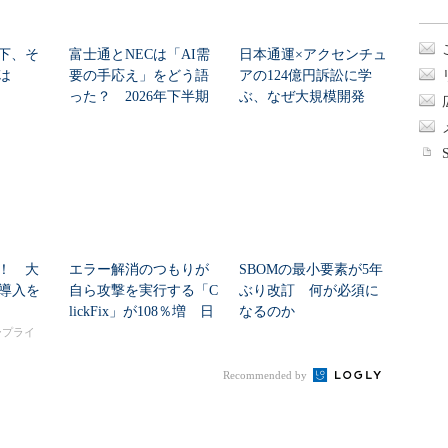
下、そ
富士通とNECは「AI需
日本通運×アクセンチュ
は
要の手応え」をどう語
アの124億円訴訟に学
った？ 2026年下半期
ぶ、なぜ大規模開発
の見通しを考...
は“燃える”のか
！ 大
エラー解消のつもりが
SBOMの最小要素が5年
I導入を
自ら攻撃を実行する「C
ぶり改訂 何が必須に
lickFix」が108％増 日
なるのか
本の割...
タープライ
Recommended by