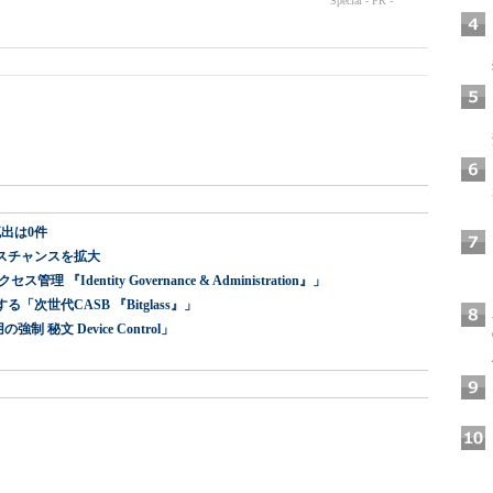
出は0件
スチャンスを拡大
dentity Governance & Administration』」
世代CASB 『Bitglass』」
 秘文 Device Control」