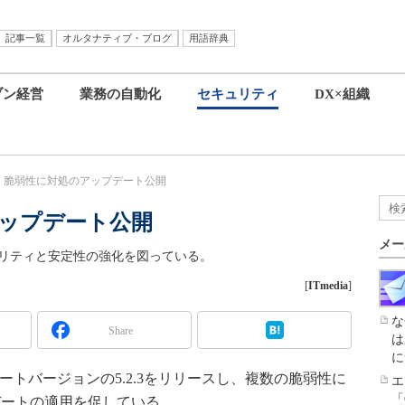
記事一覧
オルタナティブ・ブログ
用語辞典
ブン経営
業務の自動化
セキュリティ
DX×組織
P、脆弱性に対処のアップデート公開
アップデート公開
メー
セキュリティと安定性の強化を図っている。
[
ITmedia
]
な
Share
は
に
ートバージョンの5.2.3をリリースし、複数の脆弱性に
エ
「
デートの適用を促している。