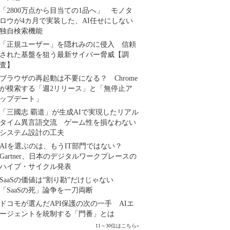
「2800万点から目当ての1品へ」 モノタ
ロウが4カ月で実装した、AI任せにしない
独自検索機能
「正規ユーザー」を隠れみのに侵入 信頼
された基盤を狙う最新サイバー脅威【調
査】
ブラウザの再起動は不要になる？ Chrome
が模索する「週2リリース」と「無停止ア
ップデート」
「三國志 覇道」が生成AIで実現したリアル
タイム異言語交流 ゲーム性を損なわない
システム設計の工夫
AIを選ぶのは、もうIT部門ではない？
Gartner、日本のデジタルワークプレースの
ハイプ・サイクル発表
SaaSの価値は“割り勘”だけじゃない
「SaaSの死」論争を一刀両断
ドコモが選んだAPI保護の次の一手 AIエ
ージェントを統制する「門番」とは
11～30位はこちら
»