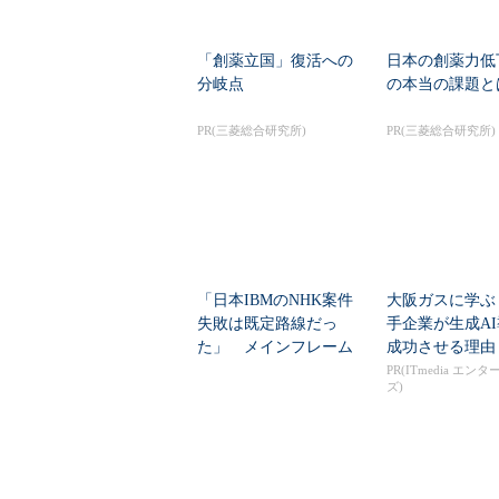
「創薬立国」復活への
日本の創薬力低
分岐点
の本当の課題と
PR(三菱総合研究所)
PR(三菱総合研究所)
「日本IBMのNHK案件
大阪ガスに学ぶ
失敗は既定路線だっ
手企業が生成A
た」 メインフレーム
成功させる理由
大撤退時代のリスク...
PR(ITmedia エン
ズ)