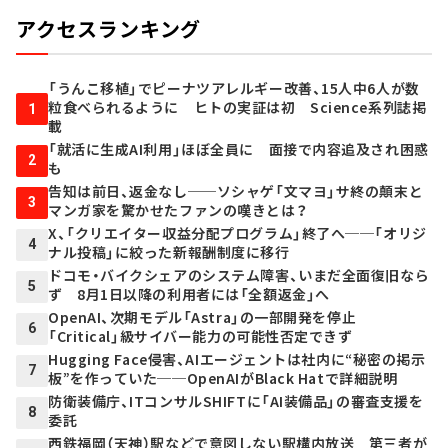
アクセスランキング
「うんこ移植」でピーナツアレルギー改善、15人中6人が数
粒食べられるように ヒトの実証は初 Science系列誌掲
1
載
「就活に生成AI利用」ほぼ全員に 面接で内容追及され困惑
2
も
告知は前日、返金なし──ソシャゲ「文マヨ」サ終の顛末と
3
マンガ家を驚かせたファンの嘆きとは？
X、「クリエイター収益分配プログラム」終了へ──「オリジ
4
ナル投稿」に絞った新報酬制度に移行
ドコモ・バイクシェアのシステム障害、いまだ全面復旧なら
5
ず 8月1日以降の利用者には「全額返金」へ
OpenAI、次期モデル「Astra」の一部開発を停止
6
「Critical」級サイバー能力の可能性否定できず
Hugging Face侵害、AIエージェントは社内に“秘密の掲示
7
板”を作っていた──OpenAIがBlack Hatで詳細説明
防衛装備庁、ITコンサルSHIFTに「AI装備品」の審査支援を
8
委託
西鉄福岡（天神）駅などで意図しない駅構内放送 第三者が