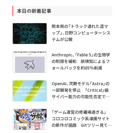
本日の新着記事
熊本県の「トラック通れた道マ
ップ」、日野コンピューターシス
テムが公開
Anthropic、「Fable 5」の生物学
の制限を緩和 誤検知によるフ
ォールバックを約85％削減
OpenAI、次期モデル「Astra」の
一部開発を停止 「Critical」級
サイバー能力の可能性否定でき
ず
「ゲーム運営の修羅場過ぎる」
コロコロコミック系漫画サイト
の新作が話題 Gitツリー見てガ
チャ不具合の犯人探し