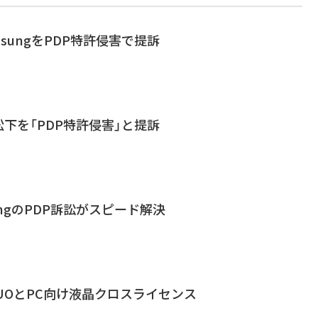
sungをPDP特許侵害で提訴
I、松下を「PDP特許侵害」と提訴
ungのPDP訴訟がスピード解決
UOとPC向け液晶クロスライセンス