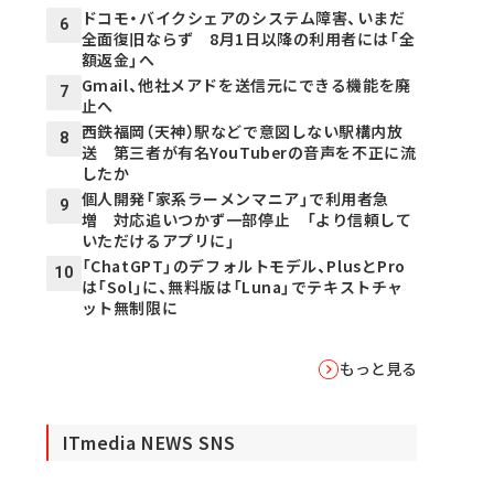
ドコモ・バイクシェアのシステム障害、いまだ
6
全面復旧ならず 8月1日以降の利用者には「全
額返金」へ
Gmail、他社メアドを送信元にできる機能を廃
7
止へ
西鉄福岡（天神）駅などで意図しない駅構内放
8
送 第三者が有名YouTuberの音声を不正に流
したか
個人開発「家系ラーメンマニア」で利用者急
9
増 対応追いつかず一部停止 「より信頼して
いただけるアプリに」
「ChatGPT」のデフォルトモデル、PlusとPro
10
は「Sol」に、無料版は「Luna」でテキストチャ
ット無制限に
もっと見る
ITmedia NEWS SNS