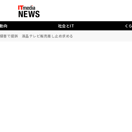
動向
社会とIT
く
特許侵害で提訴 液晶テレビ販売差し止め求める