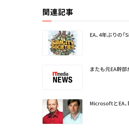
関連記事
EA、4年ぶりの「
またも元EA幹部がM
MicrosoftとE