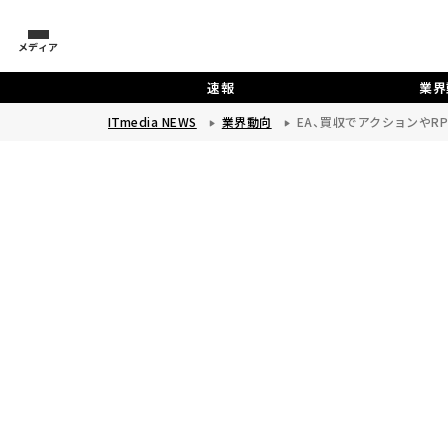
メディア
速報
業界
ITmedia NEWS
業界動向
EA、買収でアクションやR