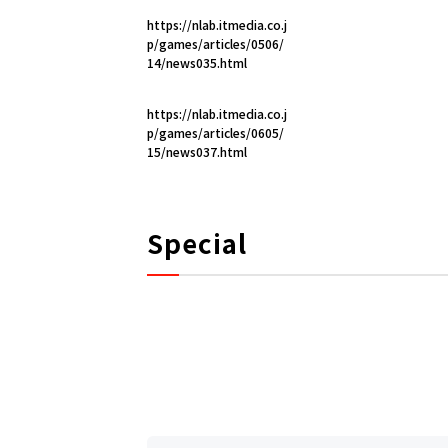
https://nlab.itmedia.co.j
p/games/articles/0506/
14/news035.html
https://nlab.itmedia.co.j
p/games/articles/0605/
15/news037.html
Special