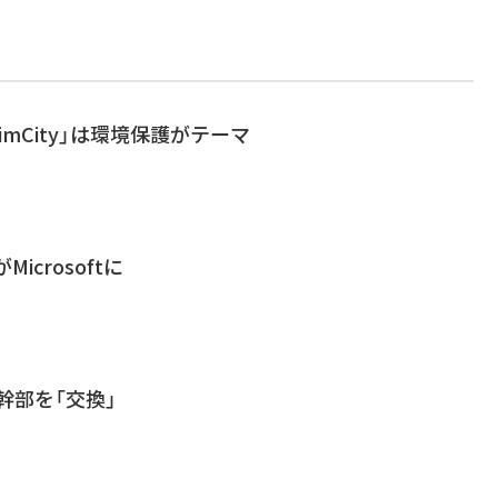
SimCity」は環境保護がテーマ
icrosoftに
A、幹部を「交換」