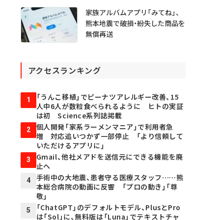
家族アルバムアプリ「みてね」、
熊本地震で破損・紛失した商品を
無償再送
アクセスランキング
「うんこ移植」でピーナツアレルギー改善、15
1
人中6人が数粒食べられるように ヒトの実証
は初 Science系列誌掲載
個人開発「家系ラーメンマニア」で利用者急
2
増 対応追いつかず一部停止 「より信頼して
いただけるアプリに」
Gmail、他社メアドを送信元にできる機能を廃
3
止へ
手術中の大地震、患者守る医療スタッフ……熊
4
本総合病院の動画に反響 「プロの動き」「尊
敬」
「ChatGPT」のデフォルトモデル、PlusとPro
5
は「Sol」に、無料版は「Luna」でテキストチャ