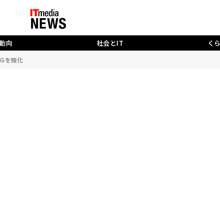
動向
社会とIT
く
PGを強化