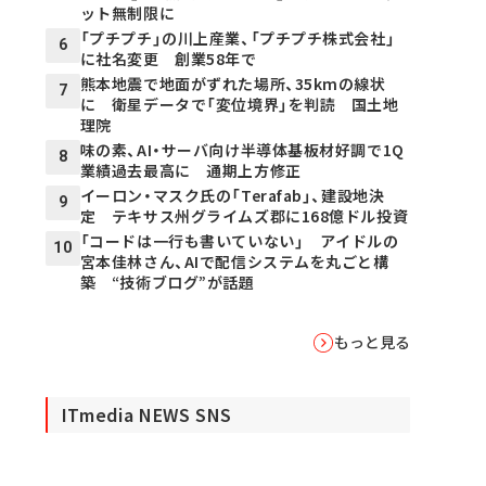
ット無制限に
「プチプチ」の川上産業、「プチプチ株式会社」
6
に社名変更 創業58年で
熊本地震で地面がずれた場所、35kmの線状
7
に 衛星データで「変位境界」を判読 国土地
理院
味の素、AI・サーバ向け半導体基板材好調で1Q
8
業績過去最高に 通期上方修正
イーロン・マスク氏の「Terafab」、建設地決
9
定 テキサス州グライムズ郡に168億ドル投資
「コードは一行も書いていない」 アイドルの
10
宮本佳林さん、AIで配信システムを丸ごと構
築 “技術ブログ”が話題
もっと見る
ITmedia NEWS SNS