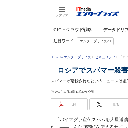
メディア
CIO・クラウド戦略
データドリ
注目ワード
エンタープライズAI
ITmedia エンタープライズ
セキュリティ
「ロ
「ロシアでスパマー殺害
スパマーが暗殺されたというニュースは虚
2007年10月16日 11時30分 公開
印刷
見る
「バイアグラ宣伝スパムを大量送信
た」――こんな“速報”を伝えるサイ