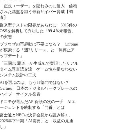
「正規ユーザー」を隠れみのに侵入 信頼
された基盤を狙う最新サイバー脅威【調
査】
従来型テストの限界があらわに 3915件の
OSSを解析して判明した「99.4％未報告」
の実態
ブラウザの再起動は不要になる？ Chrome
が模索する「週2リリース」と「無停止ア
ップデート」
「三國志 覇道」が生成AIで実現したリアル
タイム異言語交流 ゲーム性を損なわない
システム設計の工夫
AIを選ぶのは、もうIT部門ではない？
Gartner、日本のデジタルワークプレースの
ハイプ・サイクル発表
ドコモが選んだAPI保護の次の一手 AIエ
ージェントを統制する「門番」とは
富士通とNECの決算会見から読み解く、
2026年下半期「AI需要」と「収益の見通
し」