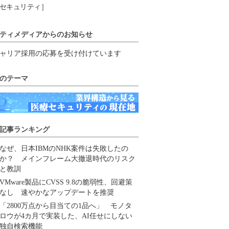
セキュリティ］
ティメディアからのお知らせ
ャリア採用の応募を受け付けています
のテーマ
記事ランキング
なぜ、日本IBMのNHK案件は失敗したの
か？ メインフレーム大撤退時代のリスク
と教訓
VMware製品にCVSS 9.8の脆弱性、回避策
なし 速やかなアップデートを推奨
「2800万点から目当ての1品へ」 モノタ
ロウが4カ月で実装した、AI任せにしない
独自検索機能