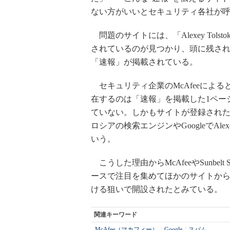
ない方がいいとセキュリティ各社が
問題のサイトには、「Alexey Tol
されているのが見つかり、頭に残さ
「速報」が掲載されている。
セキュリティ企業のMcAfeeによ
在するのは「速報」を掲載した1ペー
ていない。しかもサイトが登録された
ロシアの検索エンジンやGoogleでAlex
いう。
こうした理由からMcAfeeやSunbel
ースで注目を集めてほかのサイトか
ける狙いで開設されたとみている。
関連キーワード
McAfee（マカフィー）
|
Google
|
スパム