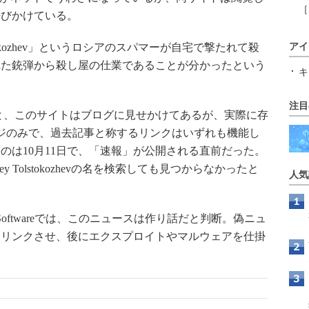
［
呼びかけている。
stokozhev」というロシアのスパマーが自宅で撃たれて殺
アイ
れた銃弾から殺し屋の仕業であることが分かったという
キ
注目
ると、このサイトはブログに見せかけてあるが、実際に存
ジのみで、過去記事と称するリンクはいずれも機能し
のは10月11日で、「速報」が公開される直前だった。
ey Tolstokozhevの名を検索しても見つからなかったと
人気
t Softwareでは、このニュースは作り話だと判断。偽ニュ
らリンクさせ、後にエクスプロイトやマルウェアを仕掛