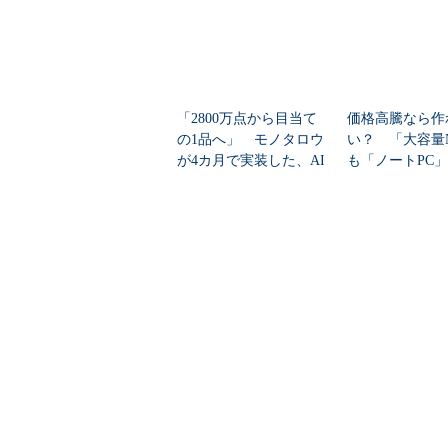
「2800万点から目当て
価格高騰なら作
の1品へ」 モノタロウ
い？ 「大容量
が4カ月で実装した、AI
も「ノートPC
任せにしな...
自作した学生たち