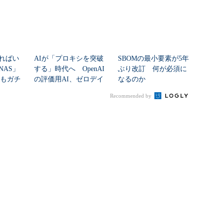
ればい
AIが「プロキシを突破
SBOMの最小要素が5年
NAS」
する」時代へ OpenAI
ぶり改訂 何が必須に
」もガチ
の評価用AI、ゼロデイ
なるのか
...
脆弱性を自...
Recommended by