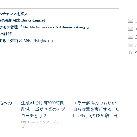
スチャンスを拡大
 秘文 Device Control」
dentity Governance & Administration』」
出は0件
世代CASB 『Bitglass』」
活への
生成AIで月間2000時間
エラー解消のつもりが
削減 成功企業のアプ
自ら攻撃を実行する「C
ローチとは？
lickFix」が108％増 日
本の割...
PR(ITmedia エンタープライ
ズ)