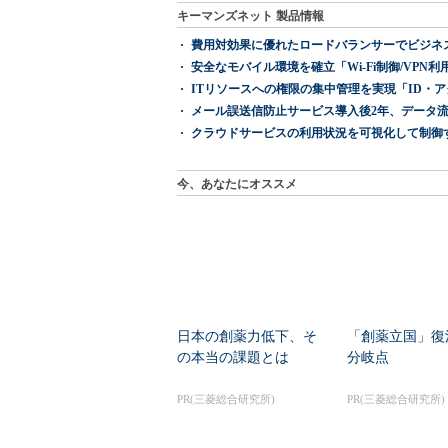
キーマンズネット 製品情報
費用対効果に優れたロードバランサーでビジネ
安全なモバイル環境を確立「Wi-Fi制御/VPN利用の強制
ITリソースへの権限の集中管理を実現「ID・アクセス管理 『I
メール誤送信防止サービス導入後2年、データ流
クラウドサービスの利用状況を可視化して制御する「次
今、あなたにオススメ
日本の創薬力低下、そ
「創薬立国」復
の本当の課題とは
分岐点
PR(三菱総合研究所)
PR(三菱総合研究所)