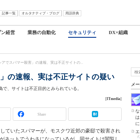
記事一覧
オルタナティブ・ブログ
用語辞典
ブン経営
業務の自動化
セキュリティ
DX×組織
シアでスパマー殺害」の速報、実は不正サイトの...
」の速報、実は不正サイトの疑い
メー
偽で、サイトは不正目的とみられている。
[
ITmedia
]
な
Share
は
に
していたスパマーが、モスクワ近郊の豪邸で殺害され
エ
「
トがネットでうわさになっているが、同サイトは閲覧し