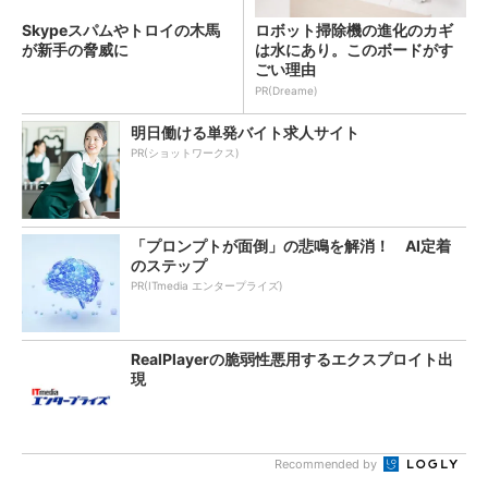
Skypeスパムやトロイの木馬
ロボット掃除機の進化のカギ
が新手の脅威に
は水にあり。このボードがす
ごい理由
PR(Dreame)
明日働ける単発バイト求人サイト
PR(ショットワークス)
「プロンプトが面倒」の悲鳴を解消！ AI定着
のステップ
PR(ITmedia エンタープライズ)
RealPlayerの脆弱性悪用するエクスプロイト出
現
Recommended by