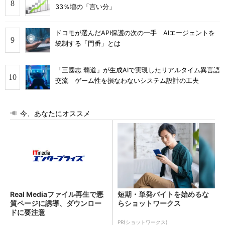
33％増の「言い分」
ドコモが選んだAPI保護の次の一手 AIエージェントを
統制する「門番」とは
「三國志 覇道」が生成AIで実現したリアルタイム異言語
交流 ゲーム性を損なわないシステム設計の工夫
今、あなたにオススメ
Real Mediaファイル再生で悪
短期・単発バイトを始めるな
質ページに誘導、ダウンロー
らショットワークス
ドに要注意
PR(ショットワークス)