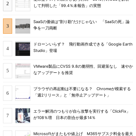
して判明した「99.4％未報告」の実態
SaaSの価値は“割り勘”だけじゃない 「SaaSの死」論
争を一刀両断
ドローンいらず？ 飛行動画作成できる「Google Earth
Studio」登場
VMware製品にCVSS 9.8の脆弱性、回避策なし 速やか
なアップデートを推奨
ブラウザの再起動は不要になる？ Chromeが模索する
「週2リリース」と「無停止アップデート」
エラー解消のつもりが自ら攻撃を実行する「ClickFix」
が108％増 日本の割合が最多14％
Microsoftがまたもや値上げ M365サブスク料金を最大