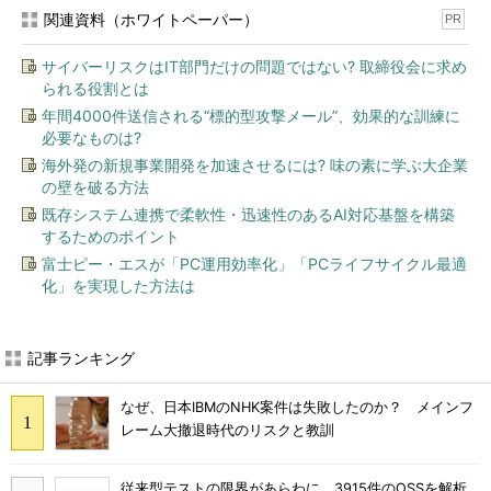
関連資料（ホワイトペーパー）
PR
サイバーリスクはIT部門だけの問題ではない? 取締役会に求め
られる役割とは
年間4000件送信される“標的型攻撃メール”、効果的な訓練に
必要なものは?
海外発の新規事業開発を加速させるには? 味の素に学ぶ大企業
の壁を破る方法
既存システム連携で柔軟性・迅速性のあるAI対応基盤を構築
するためのポイント
富士ピー・エスが「PC運用効率化」「PCライフサイクル最適
化」を実現した方法は
記事ランキング
なぜ、日本IBMのNHK案件は失敗したのか？ メインフ
レーム大撤退時代のリスクと教訓
従来型テストの限界があらわに 3915件のOSSを解析