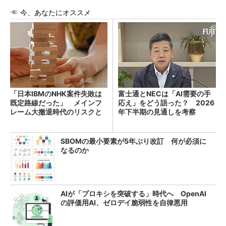
今、あなたにオススメ
「日本IBMのNHK案件失敗は
富士通とNECは「AI需要の手
既定路線だった」 メインフ
応え」をどう語った？ 2026
レーム大撤退時代のリスクと
年下半期の見通しを考察
教訓
SBOMの最小要素が5年ぶり改訂 何が必須に
なるのか
AIが「プロキシを突破する」時代へ OpenAI
の評価用AI、ゼロデイ脆弱性を自律悪用