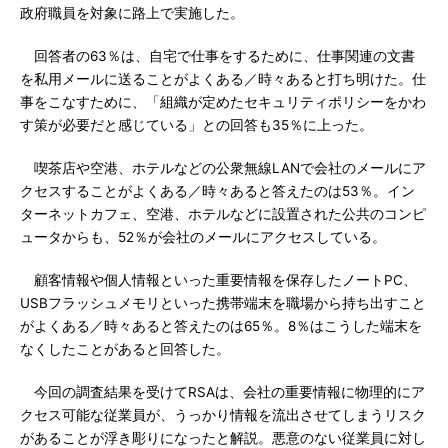
政府職員を対象に路上で実施した。
回答者の63％は、自宅で仕事をするために、仕事関連の文書
を私用メールに送ることがよくある／時々あると打ち明けた。仕
事をこなすために、「組織が定めたセキュリティポリシーをかわ
す策が必要だと感じている」との回答も35％に上った。
喫茶店や空港、ホテルなどの公衆無線LANで会社のメールにア
クセスすることがよくある／時々あると答えたのは53％。イン
ターネットカフェ、空港、ホテルなどに設置された公共のコンピ
ュータからも、52％が会社のメールにアクセスしている。
顧客情報や個人情報といった重要情報を保存したノートPC、
USBフラッシュメモリといった携帯端末を職場から持ち出すこと
がよくある／時々あると答えたのは65％。8％はこうした端末を
なくしたことがあると回答した。
今回の調査結果を受けてRSAは、会社の重要情報に物理的にア
クセス可能な従業員が、うっかり情報を流出させてしまうリスク
があることが浮き彫りになったと解説。悪意のない従業員に対し