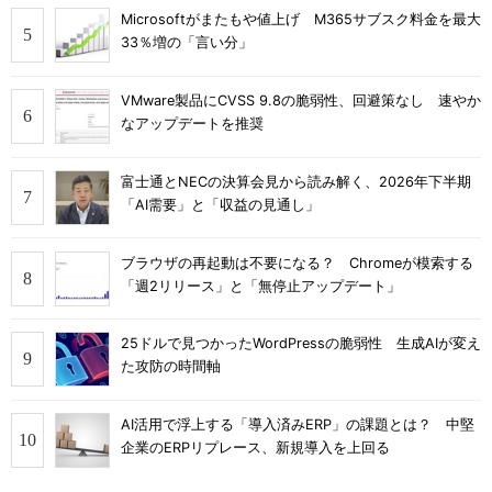
Microsoftがまたもや値上げ M365サブスク料金を最大
33％増の「言い分」
VMware製品にCVSS 9.8の脆弱性、回避策なし 速やか
なアップデートを推奨
富士通とNECの決算会見から読み解く、2026年下半期
「AI需要」と「収益の見通し」
ブラウザの再起動は不要になる？ Chromeが模索する
「週2リリース」と「無停止アップデート」
25ドルで見つかったWordPressの脆弱性 生成AIが変え
た攻防の時間軸
AI活用で浮上する「導入済みERP」の課題とは？ 中堅
企業のERPリプレース、新規導入を上回る