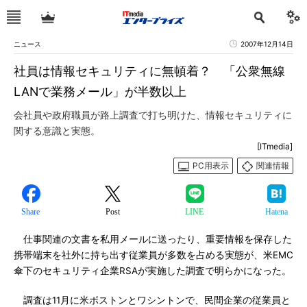
ニュース
2007年12月14日
社員は情報セキュリティに無頓着？ 「公衆無線
LANで業務メール」が半数以上
会社員や政府職員が路上調査で打ち明けた、情報セキュリティに
関する意識と実態。
[ITmedia]
PC用表示
関連情報
Share
Post
LINE
Hatena
仕事関連の文書を私用メールに送ったり、重要情報を保存した
携帯端末を社外に持ち出す従業員が多数を占める実態が、米EMC
傘下のセキュリティ企業RSAが実施した調査で明らかになった。
調査は11月に米ボストンとワシントンで、民間企業の従業員と