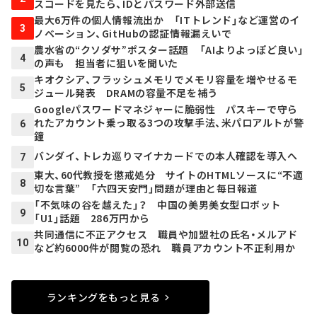
スコードを見たら、IDとパスワード外部送信
最大6万件の個人情報流出か 「ITトレンド」など運営のイ
3
ノベーション、GitHubの認証情報漏えいで
農水省の“クソダサ”ポスター話題 「AIよりよっぽど良い」
4
の声も 担当者に狙いを聞いた
キオクシア、フラッシュメモリでメモリ容量を増やせるモ
5
ジュール発表 DRAMの容量不足を補う
Googleパスワードマネジャーに脆弱性 パスキーで守ら
れたアカウント乗っ取る3つの攻撃手法、米パロアルトが警
6
鐘
バンダイ、トレカ巡りマイナカードでの本人確認を導入へ
7
東大、60代教授を懲戒処分 サイトのHTMLソースに“不適
8
切な言葉” 「六四天安門」問題が理由と毎日報道
「不気味の谷を越えた」？ 中国の美男美女型ロボット
9
「U1」話題 286万円から
共同通信に不正アクセス 職員や加盟社の氏名・メルアド
10
など約6000件が閲覧の恐れ 職員アカウント不正利用か
ランキングをもっと見る