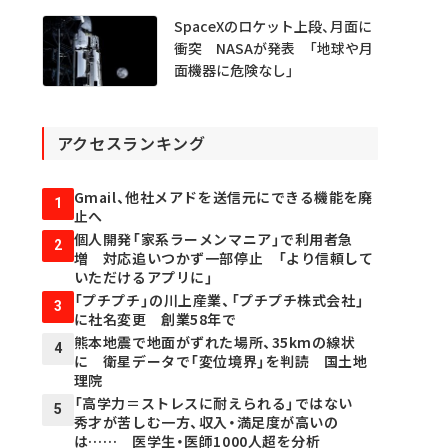
SpaceXのロケット上段、月面に
衝突 NASAが発表 「地球や月
面機器に危険なし」
アクセスランキング
Gmail、他社メアドを送信元にできる機能を廃
1
止へ
個人開発「家系ラーメンマニア」で利用者急
2
増 対応追いつかず一部停止 「より信頼して
いただけるアプリに」
「プチプチ」の川上産業、「プチプチ株式会社」
3
に社名変更 創業58年で
熊本地震で地面がずれた場所、35kmの線状
4
に 衛星データで「変位境界」を判読 国土地
理院
「高学力＝ストレスに耐えられる」ではない
5
秀才が苦しむ一方、収入・満足度が高いの
は…… 医学生・医師1000人超を分析