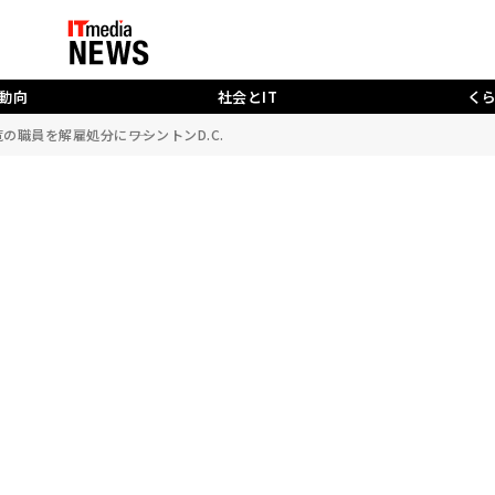
動向
社会とIT
く
職員を解雇処分に――ワシントンD.C.