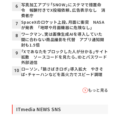
写真加工アプリ「SNOW」にステマで措置命
6
令 報酬付きでX投稿依頼、広告表示なし 消
費者庁
SpaceXのロケット上段、月面に衝突 NASA
7
が発表 「地球や月面機器に危険なし」
ワークマン、実は画像生成AIを導入していた
8
間に合わない商品撮影を代替 アプリ通知開
封も1.5倍
「Xであなたをブロックした人が分かる」サイト
9
拡散 ソースコードを見たら、IDとパスワード
外部送信
ローソン、「鍋さばきロボ」導入拡大 やきそ
10
ば・チャーハンなどを高火力でスピード調理
もっと見る
ITmedia NEWS SNS