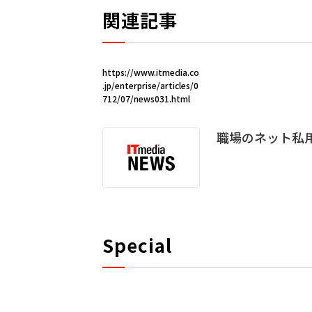
関連記事
https://www.itmedia.co
.jp/enterprise/articles/0
712/07/news031.html
職場のネット私
Special