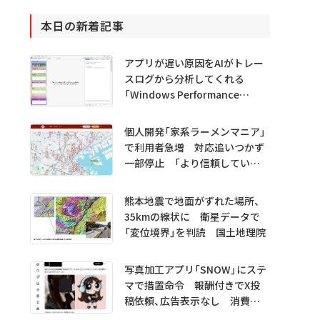
本日の新着記事
アプリが遅い原因をAIがトレー
スログから分析してくれる
「Windows Performance
Analyzer MCP」 Microsoftが
プレビュー公開
個人開発「家系ラーメンマニア」
で利用者急増 対応追いつかず
一部停止 「より信頼していた
だけるアプリに」
熊本地震で地面がずれた場所、
35kmの線状に 衛星データで
「変位境界」を判読 国土地理院
写真加工アプリ「SNOW」にステ
マで措置命令 報酬付きでX投
稿依頼、広告表示なし 消費者
庁