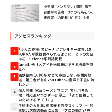
小学館「マンガワン」問題、第三
者委が報告書 3つの行為を“人
権侵害への助長・加担”と指摘
アクセスランキング
「うんこ移植」でピーナツアレルギー改善、15
1
人中6人が数粒食べられるように ヒトの実証
は初 Science系列誌掲載
Gmail、他社メアドを送信元にできる機能を廃
2
止へ
西鉄福岡（天神）駅などで意図しない駅構内放
3
送 第三者が有名YouTuberの音声を不正に流
したか
個人開発「家系ラーメンマニア」で利用者急
4
増 対応追いつかず一部停止 「より信頼して
いただけるアプリに」
手術中の大地震、患者守る医療スタッフ……熊
5
本総合病院の動画に反響 「プロの動き」「尊