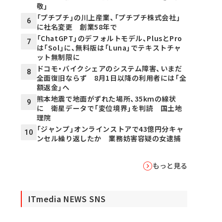
敬」
「プチプチ」の川上産業、「プチプチ株式会社」
6
に社名変更 創業58年で
「ChatGPT」のデフォルトモデル、PlusとPro
7
は「Sol」に、無料版は「Luna」でテキストチャ
ット無制限に
ドコモ・バイクシェアのシステム障害、いまだ
8
全面復旧ならず 8月1日以降の利用者には「全
額返金」へ
熊本地震で地面がずれた場所、35kmの線状
9
に 衛星データで「変位境界」を判読 国土地
理院
「ジャンプ」オンラインストアで43億円分キャ
10
ンセル繰り返したか 業務妨害容疑の女逮捕
もっと見る
ITmedia NEWS SNS