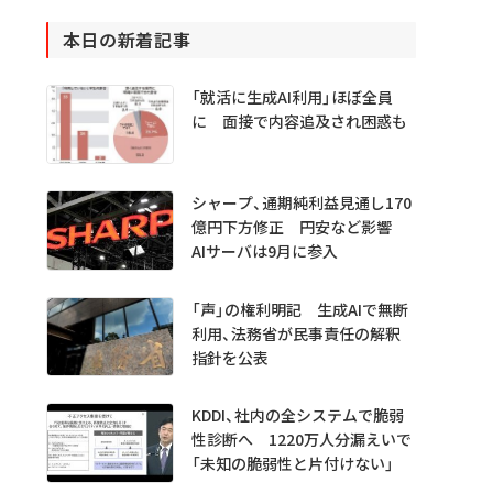
本日の新着記事
「就活に生成AI利用」ほぼ全員
に 面接で内容追及され困惑も
シャープ、通期純利益見通し170
億円下方修正 円安など影響
AIサーバは9月に参入
「声」の権利明記 生成AIで無断
利用、法務省が民事責任の解釈
指針を公表
KDDI、社内の全システムで脆弱
性診断へ 1220万人分漏えいで
「未知の脆弱性と片付けない」