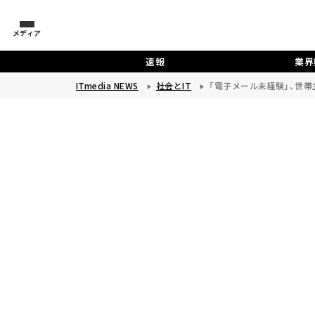
メディア
速報
業界
ITmedia NEWS
社会とIT
「電子メール未経験」、世帯主