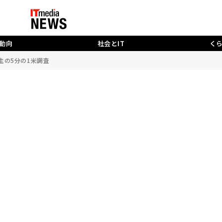
動向
社会とIT
く
の5分の1――米調査