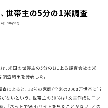
、世帯主の5分の1――米調査
14日 08時53分
、米国の世帯主の5分の1に上る――調査会社の米
日、こんな調査結果を発表した。
査によると、18％の家庭（全米の2000万世帯に当
境がないという。世帯主の30％は「文書作成にコン
答。「ネットでWebサイトを見たことがない」との