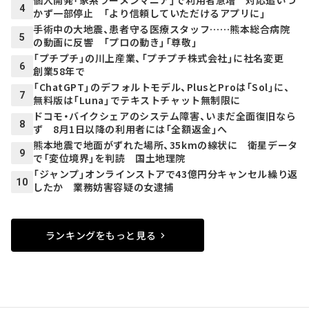
個人開発「家系ラーメンマニア」で利用者急増 対応追いつ
4
かず一部停止 「より信頼していただけるアプリに」
手術中の大地震、患者守る医療スタッフ……熊本総合病院
5
の動画に反響 「プロの動き」「尊敬」
「プチプチ」の川上産業、「プチプチ株式会社」に社名変更
6
創業58年で
「ChatGPT」のデフォルトモデル、PlusとProは「Sol」に、
7
無料版は「Luna」でテキストチャット無制限に
ドコモ・バイクシェアのシステム障害、いまだ全面復旧なら
8
ず 8月1日以降の利用者には「全額返金」へ
熊本地震で地面がずれた場所、35kmの線状に 衛星データ
9
で「変位境界」を判読 国土地理院
「ジャンプ」オンラインストアで43億円分キャンセル繰り返
10
したか 業務妨害容疑の女逮捕
ランキングをもっと見る