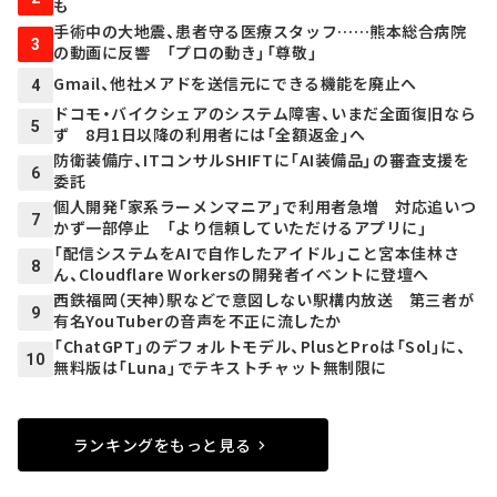
も
手術中の大地震、患者守る医療スタッフ……熊本総合病院
3
の動画に反響 「プロの動き」「尊敬」
Gmail、他社メアドを送信元にできる機能を廃止へ
4
ドコモ・バイクシェアのシステム障害、いまだ全面復旧なら
5
ず 8月1日以降の利用者には「全額返金」へ
防衛装備庁、ITコンサルSHIFTに「AI装備品」の審査支援を
6
委託
個人開発「家系ラーメンマニア」で利用者急増 対応追いつ
7
かず一部停止 「より信頼していただけるアプリに」
「配信システムをAIで自作したアイドル」こと宮本佳林さ
8
ん、Cloudflare Workersの開発者イベントに登壇へ
西鉄福岡（天神）駅などで意図しない駅構内放送 第三者が
9
有名YouTuberの音声を不正に流したか
「ChatGPT」のデフォルトモデル、PlusとProは「Sol」に、
10
無料版は「Luna」でテキストチャット無制限に
ランキングをもっと見る