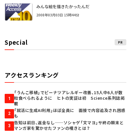
みんな絵を描きたかったんだ
2008年03月03日 15時44分
Special
PR
アクセスランキング
「うんこ移植」でピーナツアレルギー改善、15人中6人が数
粒食べられるように ヒトの実証は初 Science系列誌掲
1
載
「就活に生成AI利用」ほぼ全員に 面接で内容追及され困惑
2
も
告知は前日、返金なし──ソシャゲ「文マヨ」サ終の顛末と
3
マンガ家を驚かせたファンの嘆きとは？