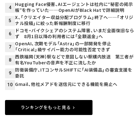
Hugging Face侵害、AIエージェントは社内に“秘密の掲示
4
板”を作っていた──OpenAIがBlack Hatで詳細説明
X、「クリエイター収益分配プログラム」終了へ──「オリジ
5
ナル投稿」に絞った新報酬制度に移行
ドコモ・バイクシェアのシステム障害、いまだ全面復旧なら
6
ず 8月1日以降の利用者には「全額返金」へ
OpenAI、次期モデル「Astra」の一部開発を停止
7
「Critical」級サイバー能力の可能性否定できず
西鉄福岡（天神）駅などで意図しない駅構内放送 第三者が
8
有名YouTuberの音声を不正に流したか
防衛装備庁、ITコンサルSHIFTに「AI装備品」の審査支援を
9
委託
Gmail、他社メアドを送信元にできる機能を廃止へ
10
ランキングをもっと見る