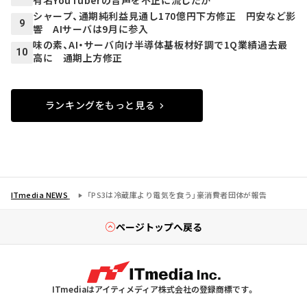
シャープ、通期純利益見通し170億円下方修正 円安など影
9
響 AIサーバは9月に参入
味の素、AI・サーバ向け半導体基板材好調で1Q業績過去最
10
高に 通期上方修正
ランキングをもっと見る
ITmedia NEWS
「PS3は冷蔵庫より電気を食う」豪消費者団体が報告
ページトップへ戻る
ITmediaはアイティメディア株式会社の登録商標です。