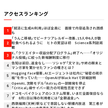
アクセスランキング
「就活に生成AI利用」ほぼ全員に 面接で内容追及され困惑
1
も
「うんこ移植」でピーナツアレルギー改善、15人中6人が数
粒食べられるように ヒトの実証は初 Science系列誌掲
2
載
X、「クリエイター収益分配プログラム」終了へ──「オリジ
3
ナル投稿」に絞った新報酬制度に移行
告知は前日、返金なし──ソシャゲ「文マヨ」サ終の顛末と
4
マンガ家を驚かせたファンの嘆きとは？
Hugging Face侵害、AIエージェントは社内に“秘密の掲示
5
板”を作っていた──OpenAIがBlack Hatで詳細説明
OpenAI、次期モデル「Astra」の一部開発を停止
6
「Critical」級サイバー能力の可能性否定できず
ドコモ・バイクシェアのシステム障害、いまだ全面復旧なら
7
ず 8月1日以降の利用者には「全額返金」へ
西鉄福岡（天神）駅などで意図しない駅構内放送 第三者が
8
有名YouTuberの音声を不正に流したか