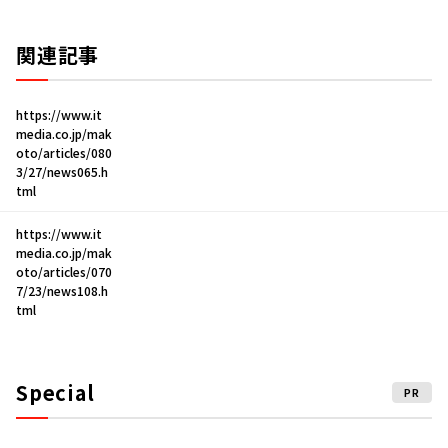
関連記事
https://www.it
media.co.jp/mak
oto/articles/080
3/27/news065.h
tml
https://www.it
media.co.jp/mak
oto/articles/070
7/23/news108.h
tml
Special
PR