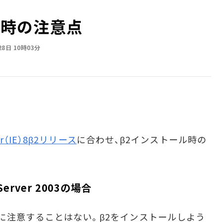
ール時の注意点
28日 10時03分
rer（IE）8β2リリース
に合わせ、β2インストール時の
Server 2003の場合
合、特に注意することはない。β2をインストールしよう