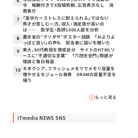
6
令 報酬付きでX投稿依頼、広告表示なし 消
費者庁
「高学力＝ストレスに耐えられる」ではない
7
秀才が苦しむ一方、収入・満足度が高いの
は…… 医学生・医師1000人超を分析
農水省の“クソダサ”ポスター話題 「AIよりよ
8
っぽど良い」の声も 担当者に狙いを聞いた
東大、60代教授を懲戒処分 サイトのHTMLソ
9
ースに“不適切な言葉” 「六四天安門」問題が
理由と毎日報道
キオクシア、フラッシュメモリでメモリ容量を
10
増やせるモジュール発表 DRAMの容量不足を
補う
もっと見る
ITmedia NEWS SNS