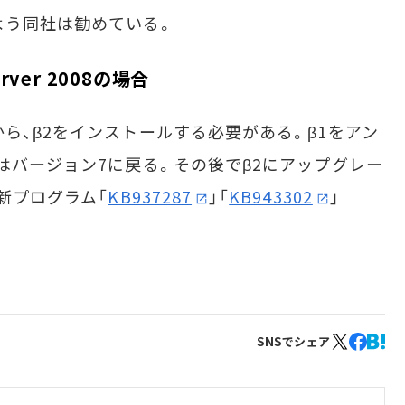
よう同社は勧めている。
erver 2008の場合
ら、β2をインストールする必要がある。β1をアン
はバージョン7に戻る。その後でβ2にアップグレー
新プログラム「
KB937287
」「
KB943302
」
SNSでシェア