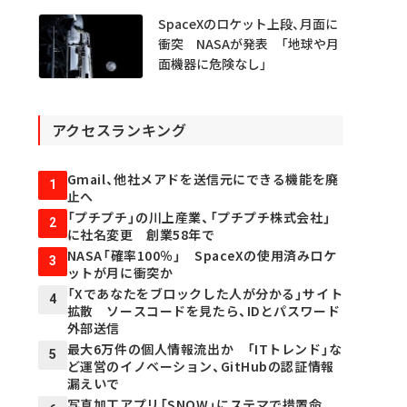
SpaceXのロケット上段、月面に
衝突 NASAが発表 「地球や月
面機器に危険なし」
アクセスランキング
Gmail、他社メアドを送信元にできる機能を廃
1
止へ
「プチプチ」の川上産業、「プチプチ株式会社」
2
に社名変更 創業58年で
NASA「確率100％」 SpaceXの使用済みロケ
3
ットが月に衝突か
「Xであなたをブロックした人が分かる」サイト
4
拡散 ソースコードを見たら、IDとパスワード
外部送信
最大6万件の個人情報流出か 「ITトレンド」な
5
ど運営のイノベーション、GitHubの認証情報
漏えいで
写真加工アプリ「SNOW」にステマで措置命