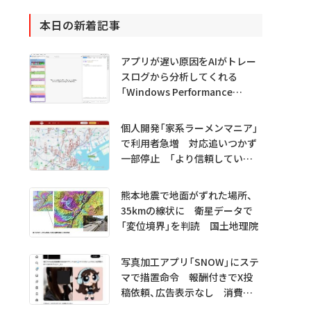
本日の新着記事
アプリが遅い原因をAIがトレー
スログから分析してくれる
「Windows Performance
Analyzer MCP」 Microsoftが
プレビュー公開
個人開発「家系ラーメンマニア」
で利用者急増 対応追いつかず
一部停止 「より信頼していた
だけるアプリに」
熊本地震で地面がずれた場所、
35kmの線状に 衛星データで
「変位境界」を判読 国土地理院
写真加工アプリ「SNOW」にステ
マで措置命令 報酬付きでX投
稿依頼、広告表示なし 消費者
庁