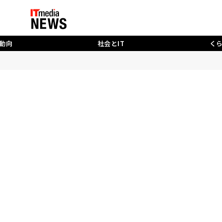
動向
社会とIT
く