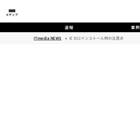
メディア
速報
業界
ITmedia NEWS
IE 8β2インストール時の注意点