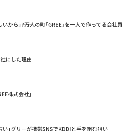
いから」――7万人の町「GREE」を一人で作ってる会社員
式会社にした理由
REE株式会社」
う古い」――グリーが携帯SNSでKDDIと手を組む狙い