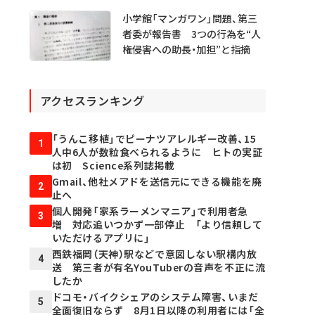
小学館「マンガワン」問題、第三
者委が報告書 3つの行為を“人
権侵害への助長・加担”と指摘
アクセスランキング
「うんこ移植」でピーナツアレルギー改善、15
1
人中6人が数粒食べられるように ヒトの実証
は初 Science系列誌掲載
Gmail、他社メアドを送信元にできる機能を廃
2
止へ
個人開発「家系ラーメンマニア」で利用者急
3
増 対応追いつかず一部停止 「より信頼して
いただけるアプリに」
西鉄福岡（天神）駅などで意図しない駅構内放
4
送 第三者が有名YouTuberの音声を不正に流
したか
ドコモ・バイクシェアのシステム障害、いまだ
5
全面復旧ならず 8月1日以降の利用者には「全