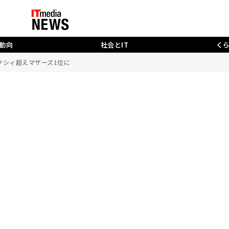
動向
社会とIT
く
クシィ超えマザーズ1位に