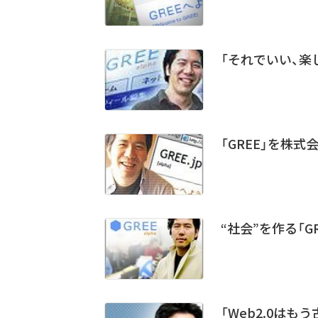
「それでいい、楽し
「GREE」を株
“社会”を作る「G
「Web2.0はも