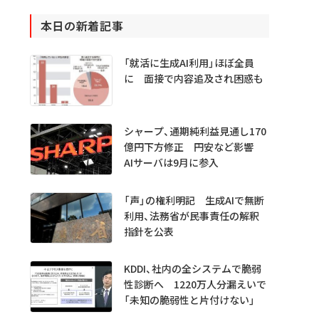
本日の新着記事
「就活に生成AI利用」ほぼ全員
に 面接で内容追及され困惑も
シャープ、通期純利益見通し170
億円下方修正 円安など影響
AIサーバは9月に参入
「声」の権利明記 生成AIで無断
利用、法務省が民事責任の解釈
指針を公表
KDDI、社内の全システムで脆弱
性診断へ 1220万人分漏えいで
「未知の脆弱性と片付けない」