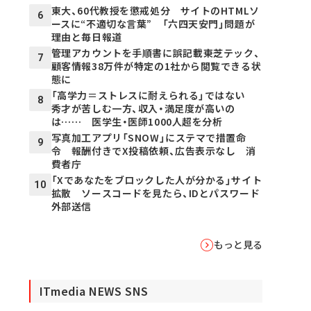
東大、60代教授を懲戒処分 サイトのHTMLソ
6
ースに“不適切な言葉” 「六四天安門」問題が
理由と毎日報道
管理アカウントを手順書に誤記載――東芝テック、
7
顧客情報38万件が特定の1社から閲覧できる状
態に
「高学力＝ストレスに耐えられる」ではない
8
秀才が苦しむ一方、収入・満足度が高いの
は…… 医学生・医師1000人超を分析
写真加工アプリ「SNOW」にステマで措置命
9
令 報酬付きでX投稿依頼、広告表示なし 消
費者庁
「Xであなたをブロックした人が分かる」サイト
10
拡散 ソースコードを見たら、IDとパスワード
外部送信
もっと見る
ITmedia NEWS SNS