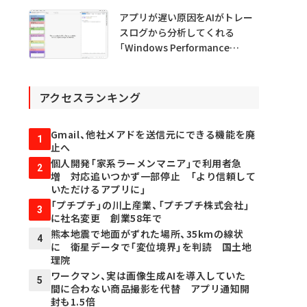
アプリが遅い原因をAIがトレー
スログから分析してくれる
「Windows Performance
Analyzer MCP」 Microsoftが
プレビュー公開
アクセスランキング
Gmail、他社メアドを送信元にできる機能を廃
1
止へ
個人開発「家系ラーメンマニア」で利用者急
2
増 対応追いつかず一部停止 「より信頼して
いただけるアプリに」
「プチプチ」の川上産業、「プチプチ株式会社」
3
に社名変更 創業58年で
熊本地震で地面がずれた場所、35kmの線状
4
に 衛星データで「変位境界」を判読 国土地
理院
ワークマン、実は画像生成AIを導入していた
5
間に合わない商品撮影を代替 アプリ通知開
封も1.5倍