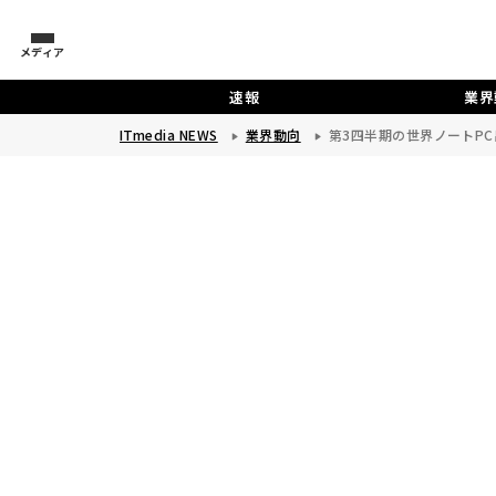
メディア
速報
業界
ITmedia NEWS
業界動向
第3四半期の世界ノートPC出荷