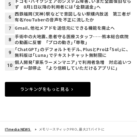
ドコモ・バイクシェアのシステム障害、いまだ全面復旧なら
5
ず 8月1日以降の利用者には「全額返金」へ
西鉄福岡（天神）駅などで意図しない駅構内放送 第三者が
6
有名YouTuberの音声を不正に流したか
Gmail、他社メアドを送信元にできる機能を廃止へ
7
手術中の大地震、患者守る医療スタッフ……熊本総合病院
8
の動画に反響 「プロの動き」「尊敬」
「ChatGPT」のデフォルトモデル、PlusとProは「Sol」に、
9
無料版は「Luna」でテキストチャット無制限に
個人開発「家系ラーメンマニア」で利用者急増 対応追いつ
10
かず一部停止 「より信頼していただけるアプリに」
ランキングをもっと見る
ITmedia NEWS
メモリースティックPRO、最大2Tバイトに