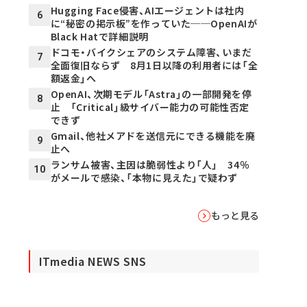
Hugging Face侵害、AIエージェントは社内
6
に“秘密の掲示板”を作っていた──OpenAIが
Black Hatで詳細説明
ドコモ・バイクシェアのシステム障害、いまだ
7
全面復旧ならず 8月1日以降の利用者には「全
額返金」へ
OpenAI、次期モデル「Astra」の一部開発を停
8
止 「Critical」級サイバー能力の可能性否定
できず
Gmail、他社メアドを送信元にできる機能を廃
9
止へ
ランサム被害、主因は脆弱性より「人」 34％
10
がメールで感染、「本物に見えた」で疑わず
もっと見る
ITmedia NEWS SNS