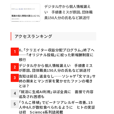
デジタル庁から個人情報漏え
い 手順書ミスが原因、団体職
員150人分の氏名など誤送付
アクセスランキング
X、「クリエイター収益分配プログラム」終了へ
1
──「オリジナル投稿」に絞った新報酬制度に
移行
デジタル庁から個人情報漏えい 手順書ミス
2
が原因、団体職員150人分の氏名など誤送付
告知は前日、返金なし──ソシャゲ「文マヨ」サ
3
終の顛末とマンガ家を驚かせたファンの嘆き
とは？
「就活に生成AI利用」ほぼ全員に 面接で内容
4
追及され困惑も
「うんこ移植」でピーナツアレルギー改善、15
5
人中6人が数粒食べられるように ヒトの実証
は初 Science系列誌掲載