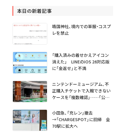
本日の新着記事
靖国神社、境内での軍服・コスプ
レを禁止
「購入済みの着せかえアイコン
消えた」 LINEのiOS 26対応版
に「金返せ」と不満
ニンテンドーミュージアム、不
正購入チケットで入館できない
ケースを「複数確認」……「公式
で買って」
小田急、「充レン」撤去
→「CHARGESPOT」に回帰 全
70駅に拡大へ