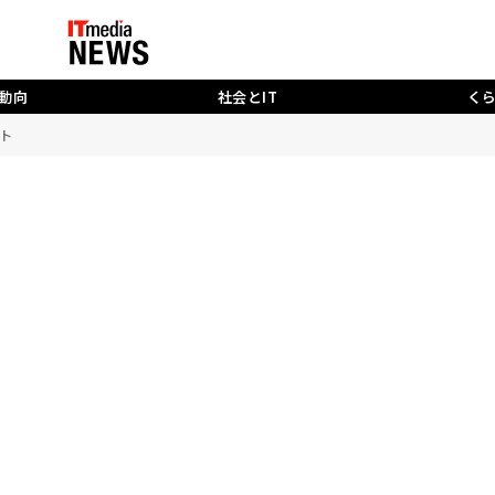
動向
社会とIT
く
ト