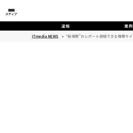
メディア
速報
業界
ITmedia NEWS
“秘境駅”のレポート投稿できる携帯サイ