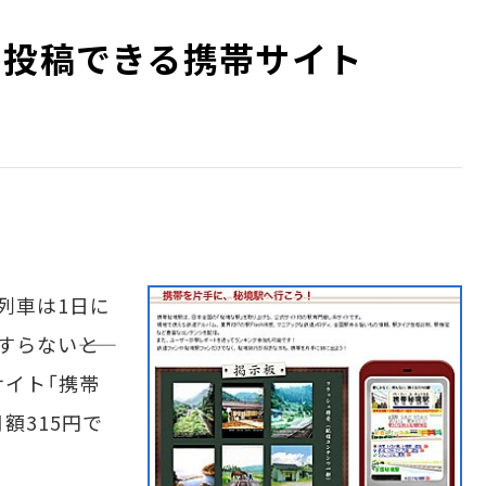
ト投稿できる携帯サイト
列車は1日に
らない――と
サイト「携帯
額315円で