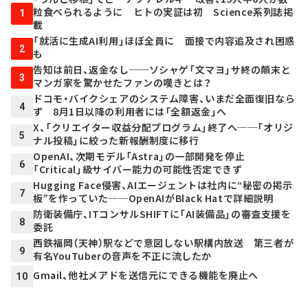
粒食べられるように ヒトの実証は初 Science系列誌掲
1
載
「就活に生成AI利用」ほぼ全員に 面接で内容追及され困惑
2
も
告知は前日、返金なし──ソシャゲ「文マヨ」サ終の顛末と
3
マンガ家を驚かせたファンの嘆きとは？
ドコモ・バイクシェアのシステム障害、いまだ全面復旧なら
4
ず 8月1日以降の利用者には「全額返金」へ
X、「クリエイター収益分配プログラム」終了へ──「オリジ
5
ナル投稿」に絞った新報酬制度に移行
OpenAI、次期モデル「Astra」の一部開発を停止
6
「Critical」級サイバー能力の可能性否定できず
Hugging Face侵害、AIエージェントは社内に“秘密の掲示
7
板”を作っていた──OpenAIがBlack Hatで詳細説明
防衛装備庁、ITコンサルSHIFTに「AI装備品」の審査支援を
8
委託
西鉄福岡（天神）駅などで意図しない駅構内放送 第三者が
9
有名YouTuberの音声を不正に流したか
Gmail、他社メアドを送信元にできる機能を廃止へ
10