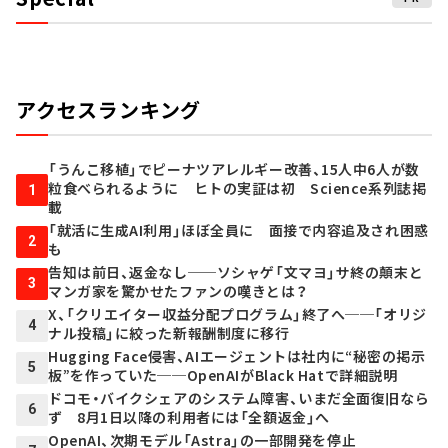
アクセスランキング
「うんこ移植」でピーナツアレルギー改善、15人中6人が数
粒食べられるように ヒトの実証は初 Science系列誌掲
1
載
「就活に生成AI利用」ほぼ全員に 面接で内容追及され困惑
2
も
告知は前日、返金なし──ソシャゲ「文マヨ」サ終の顛末と
3
マンガ家を驚かせたファンの嘆きとは？
X、「クリエイター収益分配プログラム」終了へ──「オリジ
4
ナル投稿」に絞った新報酬制度に移行
Hugging Face侵害、AIエージェントは社内に“秘密の掲示
5
板”を作っていた──OpenAIがBlack Hatで詳細説明
ドコモ・バイクシェアのシステム障害、いまだ全面復旧なら
6
ず 8月1日以降の利用者には「全額返金」へ
OpenAI、次期モデル「Astra」の一部開発を停止