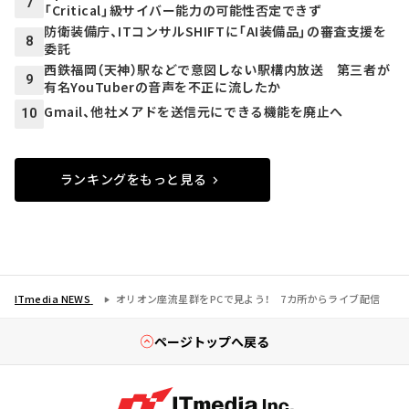
7
「Critical」級サイバー能力の可能性否定できず
防衛装備庁、ITコンサルSHIFTに「AI装備品」の審査支援を
8
委託
西鉄福岡（天神）駅などで意図しない駅構内放送 第三者が
9
有名YouTuberの音声を不正に流したか
Gmail、他社メアドを送信元にできる機能を廃止へ
10
ランキングをもっと見る
ITmedia NEWS
オリオン座流星群をPCで見よう！ 7カ所からライブ配信
ページトップへ戻る