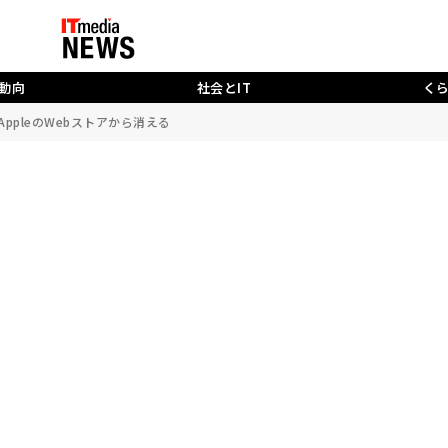
動向
社会とIT
く
、AppleのWebストアから消える