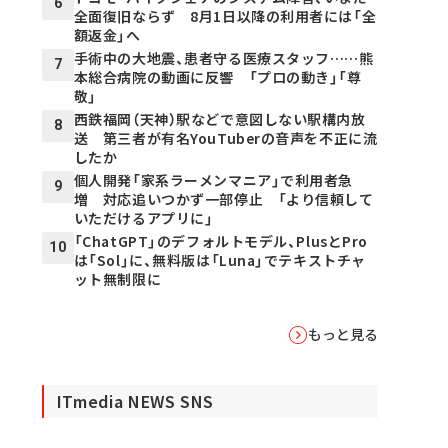
6
全面復旧ならず 8月1日以降の利用者には「全
額返金」へ
手術中の大地震、患者守る医療スタッフ……熊
7
本総合病院の動画に反響 「プロの動き」「尊
敬」
西鉄福岡（天神）駅などで意図しない駅構内放
8
送 第三者が有名YouTuberの音声を不正に流
したか
個人開発「家系ラーメンマニア」で利用者急
9
増 対応追いつかず一部停止 「より信頼して
いただけるアプリに」
「ChatGPT」のデフォルトモデル、PlusとPro
10
は「Sol」に、無料版は「Luna」でテキストチャ
ット無制限に
もっと見る
ITmedia NEWS SNS