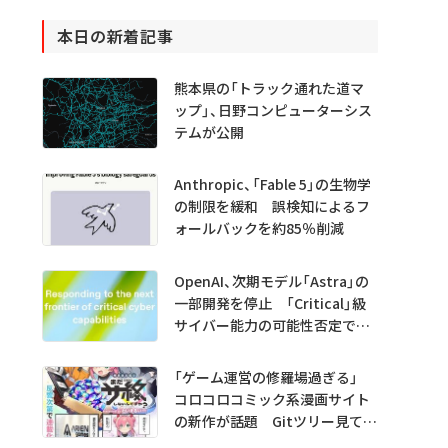
本日の新着記事
熊本県の「トラック通れた道マ
ップ」、日野コンピューターシス
テムが公開
Anthropic、「Fable 5」の生物学
の制限を緩和 誤検知によるフ
ォールバックを約85％削減
OpenAI、次期モデル「Astra」の
一部開発を停止 「Critical」級
サイバー能力の可能性否定でき
ず
「ゲーム運営の修羅場過ぎる」
コロコロコミック系漫画サイト
の新作が話題 Gitツリー見てガ
チャ不具合の犯人探し