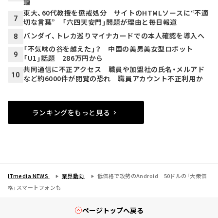
鐘
東大、60代教授を懲戒処分 サイトのHTMLソースに“不適
7
切な言葉” 「六四天安門」問題が理由と毎日報道
バンダイ、トレカ巡りマイナカードでの本人確認を導入へ
8
「不気味の谷を越えた」？ 中国の美男美女型ロボット
9
「U1」話題 286万円から
共同通信に不正アクセス 職員や加盟社の氏名・メルアド
10
など約6000件が閲覧の恐れ 職員アカウント不正利用か
ランキングをもっと見る
ITmedia NEWS
業界動向
低価格で攻勢のAndroid 50ドルの「大衆価
格」スマートフォンも
ページトップへ戻る