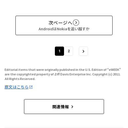
次ページへ
AndroidはNokiaを追い越すか
1
2
Editorial items that were originally published in the U.S. Edition of “eWEEK”
are the copyrighted property of Ziff Davis Enterprise Inc. Copyright (c) 2011.
All Rights Reserved.
原文はこちら
関連情報