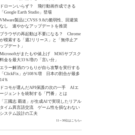
ドローンいらず？ 飛行動画作成できる
「Google Earth Studio」登場
VMware製品にCVSS 9.8の脆弱性、回避策
なし 速やかなアップデートを推奨
ブラウザの再起動は不要になる？ Chrome
が模索する「週2リリース」と「無停止ア
ップデート」
Microsoftがまたもや値上げ M365サブスク
料金を最大33％増の「言い分」
エラー解消のつもりが自ら攻撃を実行する
「ClickFix」が108％増 日本の割合が最多
14％
ドコモが選んだAPI保護の次の一手 AIエ
ージェントを統制する「門番」とは
「三國志 覇道」が生成AIで実現したリアル
タイム異言語交流 ゲーム性を損なわない
システム設計の工夫
11～30位はこちら
»