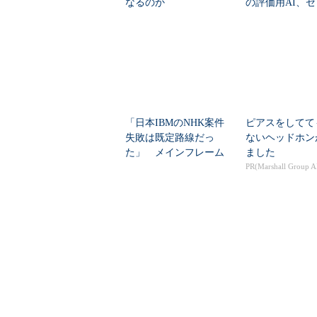
なるのか
の評価用AI、
脆弱性を自...
「日本IBMのNHK案件
ピアスをしてて
失敗は既定路線だっ
ないヘッドホン
た」 メインフレーム
ました
大撤退時代のリスク...
PR(Marshall Group A