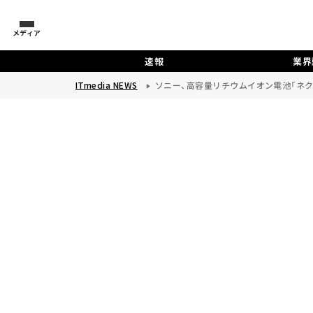
メディア
速報
業界
ITmedia NEWS
ソニー、高容量リチウムイオン電池「ネク