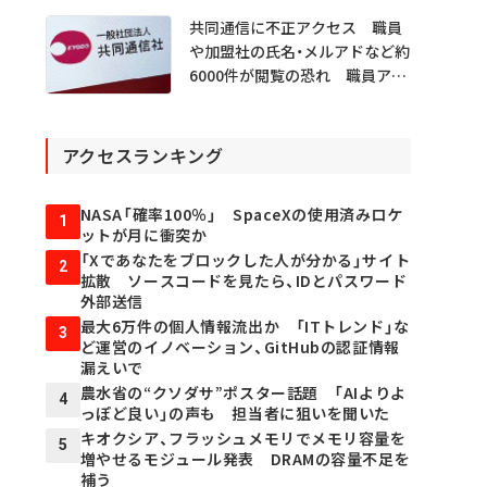
共同通信に不正アクセス 職員
や加盟社の氏名・メルアドなど約
6000件が閲覧の恐れ 職員アカ
ウント不正利用か
アクセスランキング
NASA「確率100％」 SpaceXの使用済みロケ
1
ットが月に衝突か
「Xであなたをブロックした人が分かる」サイト
2
拡散 ソースコードを見たら、IDとパスワード
外部送信
最大6万件の個人情報流出か 「ITトレンド」な
3
ど運営のイノベーション、GitHubの認証情報
漏えいで
農水省の“クソダサ”ポスター話題 「AIよりよ
4
っぽど良い」の声も 担当者に狙いを聞いた
キオクシア、フラッシュメモリでメモリ容量を
5
増やせるモジュール発表 DRAMの容量不足を
補う