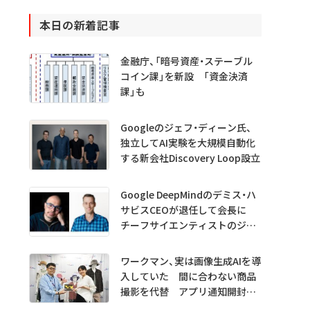
本日の新着記事
金融庁、「暗号資産・ステーブル
コイン課」を新設 「資金決済
課」も
Googleのジェフ・ディーン氏、
独立してAI実験を大規模自動化
する新会社Discovery Loop設立
Google DeepMindのデミス・ハ
サビスCEOが退任して会長に
チーフサイエンティストのジェ
フ・ディーン氏は独立へ
ワークマン、実は画像生成AIを導
入していた 間に合わない商品
撮影を代替 アプリ通知開封も
1.5倍