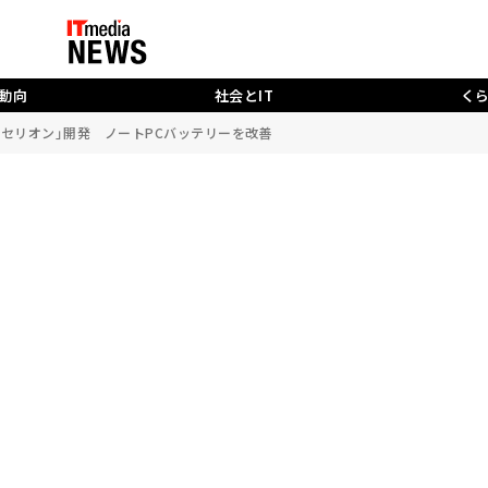
動向
社会とIT
く
セリオン」開発 ノートPCバッテリーを改善