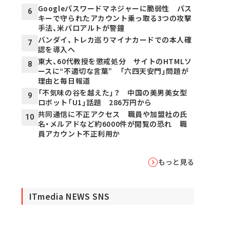
Googleパスワードマネジャーに脆弱性 パス
6
キーで守られたアカウント乗っ取る3つの攻撃
手法、米パロアルトが警鐘
バンダイ、トレカ巡りマイナカードでの本人確
7
認を導入へ
東大、60代教授を懲戒処分 サイトのHTMLソ
8
ースに“不適切な言葉” 「六四天安門」問題が
理由と毎日報道
「不気味の谷を越えた」？ 中国の美男美女型
9
ロボット「U1」話題 286万円から
共同通信に不正アクセス 職員や加盟社の氏
10
名・メルアドなど約6000件が閲覧の恐れ 職
員アカウント不正利用か
もっと見る
ITmedia NEWS SNS