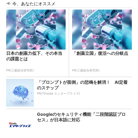
今、あなたにオススメ
日本の創薬力低下、その本当
「創薬立国」復活への分岐点
の課題とは
PR(三菱総合研究所)
PR(三菱総合研究所)
「プロンプトが面倒」の悲鳴を解消！ AI定着
のステップ
PR(ITmedia エンタープライズ)
Googleのセキュリティ機能「二段階認証プロ
セス」が日本語に対応