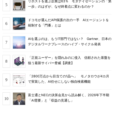
リホストを選ぶ企業は63％ モダナイゼーションの「第
一歩」のはずが、なぜ終着点に変わるのか？
ドコモが選んだAPI保護の次の一手 AIエージェントを
統制する「門番」とは
AIを選ぶのは、もうIT部門ではない？ Gartner、日本の
デジタルワークプレースのハイプ・サイクル発表
「正規ユーザー」を隠れみのに侵入 信頼された基盤を
狙う最新サイバー脅威【調査】
「2800万点から目当ての1品へ」 モノタロウが4カ月
で実装した、AI任せにしない独自検索機能
富士通とNECの決算会見から読み解く、2026年下半期
「AI需要」と「収益の見通し」