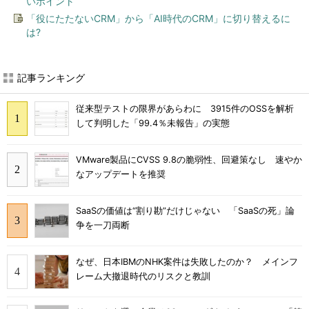
いポイント
「役にたたないCRM」から「AI時代のCRM」に切り替えるに
は?
記事ランキング
従来型テストの限界があらわに 3915件のOSSを解析
して判明した「99.4％未報告」の実態
VMware製品にCVSS 9.8の脆弱性、回避策なし 速やか
なアップデートを推奨
SaaSの価値は“割り勘”だけじゃない 「SaaSの死」論
争を一刀両断
なぜ、日本IBMのNHK案件は失敗したのか？ メインフ
レーム大撤退時代のリスクと教訓