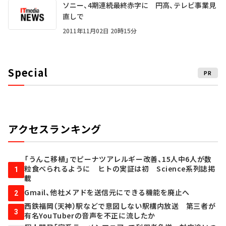
ソニー、4期連続最終赤字に 円高、テレビ事業見
直しで
2011年11月02日 20時15分
Special
PR
アクセスランキング
「うんこ移植」でピーナツアレルギー改善、15人中6人が数
粒食べられるように ヒトの実証は初 Science系列誌掲
1
載
Gmail、他社メアドを送信元にできる機能を廃止へ
2
西鉄福岡（天神）駅などで意図しない駅構内放送 第三者が
3
有名YouTuberの音声を不正に流したか