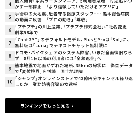
個人開発「家系ラーメンマニア」で利用者急増 対応追いつ
4
かず一部停止 「より信頼していただけるアプリに」
手術中の大地震、患者守る医療スタッフ……熊本総合病院
5
の動画に反響 「プロの動き」「尊敬」
「プチプチ」の川上産業、「プチプチ株式会社」に社名変更
6
創業58年で
「ChatGPT」のデフォルトモデル、PlusとProは「Sol」に、
7
無料版は「Luna」でテキストチャット無制限に
ドコモ・バイクシェアのシステム障害、いまだ全面復旧なら
8
ず 8月1日以降の利用者には「全額返金」へ
熊本地震で地面がずれた場所、35kmの線状に 衛星データ
9
で「変位境界」を判読 国土地理院
「ジャンプ」オンラインストアで43億円分キャンセル繰り返
10
したか 業務妨害容疑の女逮捕
ランキングをもっと見る