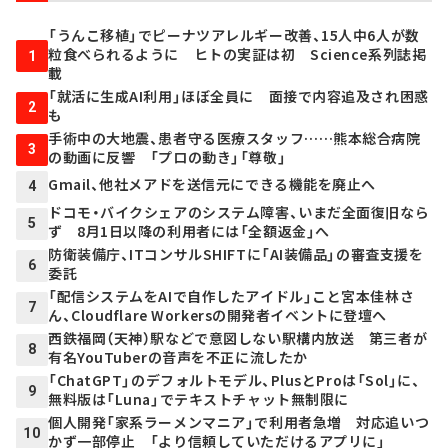
「うんこ移植」でピーナツアレルギー改善、15人中6人が数
粒食べられるように ヒトの実証は初 Science系列誌掲
1
載
「就活に生成AI利用」ほぼ全員に 面接で内容追及され困惑
2
も
手術中の大地震、患者守る医療スタッフ……熊本総合病院
3
の動画に反響 「プロの動き」「尊敬」
Gmail、他社メアドを送信元にできる機能を廃止へ
4
ドコモ・バイクシェアのシステム障害、いまだ全面復旧なら
5
ず 8月1日以降の利用者には「全額返金」へ
防衛装備庁、ITコンサルSHIFTに「AI装備品」の審査支援を
6
委託
「配信システムをAIで自作したアイドル」こと宮本佳林さ
7
ん、Cloudflare Workersの開発者イベントに登壇へ
西鉄福岡（天神）駅などで意図しない駅構内放送 第三者が
8
有名YouTuberの音声を不正に流したか
「ChatGPT」のデフォルトモデル、PlusとProは「Sol」に、
9
無料版は「Luna」でテキストチャット無制限に
個人開発「家系ラーメンマニア」で利用者急増 対応追いつ
10
かず一部停止 「より信頼していただけるアプリに」