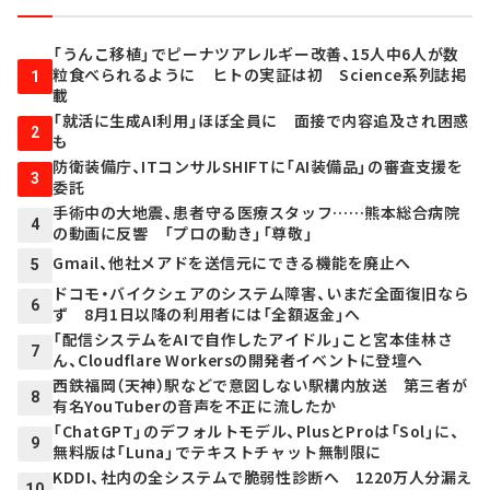
「うんこ移植」でピーナツアレルギー改善、15人中6人が数
粒食べられるように ヒトの実証は初 Science系列誌掲
1
載
「就活に生成AI利用」ほぼ全員に 面接で内容追及され困惑
2
も
防衛装備庁、ITコンサルSHIFTに「AI装備品」の審査支援を
3
委託
手術中の大地震、患者守る医療スタッフ……熊本総合病院
4
の動画に反響 「プロの動き」「尊敬」
Gmail、他社メアドを送信元にできる機能を廃止へ
5
ドコモ・バイクシェアのシステム障害、いまだ全面復旧なら
6
ず 8月1日以降の利用者には「全額返金」へ
「配信システムをAIで自作したアイドル」こと宮本佳林さ
7
ん、Cloudflare Workersの開発者イベントに登壇へ
西鉄福岡（天神）駅などで意図しない駅構内放送 第三者が
8
有名YouTuberの音声を不正に流したか
「ChatGPT」のデフォルトモデル、PlusとProは「Sol」に、
9
無料版は「Luna」でテキストチャット無制限に
KDDI、社内の全システムで脆弱性診断へ 1220万人分漏え
10