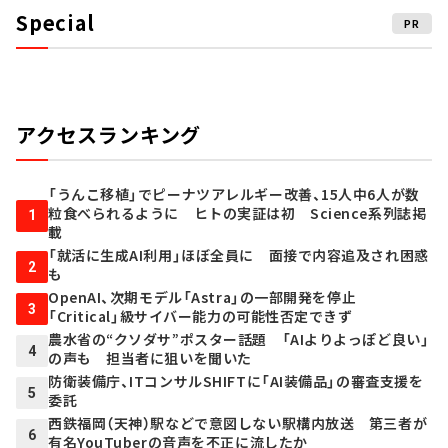
Special
PR
アクセスランキング
「うんこ移植」でピーナツアレルギー改善、15人中6人が数
粒食べられるように ヒトの実証は初 Science系列誌掲
1
載
「就活に生成AI利用」ほぼ全員に 面接で内容追及され困惑
2
も
OpenAI、次期モデル「Astra」の一部開発を停止
3
「Critical」級サイバー能力の可能性否定できず
農水省の“クソダサ”ポスター話題 「AIよりよっぽど良い」
4
の声も 担当者に狙いを聞いた
防衛装備庁、ITコンサルSHIFTに「AI装備品」の審査支援を
5
委託
西鉄福岡（天神）駅などで意図しない駅構内放送 第三者が
6
有名YouTuberの音声を不正に流したか