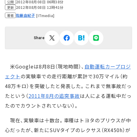
2012年08月08日 06時38分
公開
2012年08月08日 12時41分
更新
佐藤由紀子
[ITmedia]
著者
Share
米Googleは8月8日（現地時間）、
自動運転カープロジ
ェクト
の実験車での走行距離が累計で30万マイル（約
48万キロ）を突破したと発表した。これまで無事故だっ
たという（
2011年8月の追突事故
は人による運転中だっ
たのでカウントされていない）。
現在、実験車は十数台。車種はトヨタのプリウスが中
心だったが、新たにSUVタイプのレクサス（RX450h）が