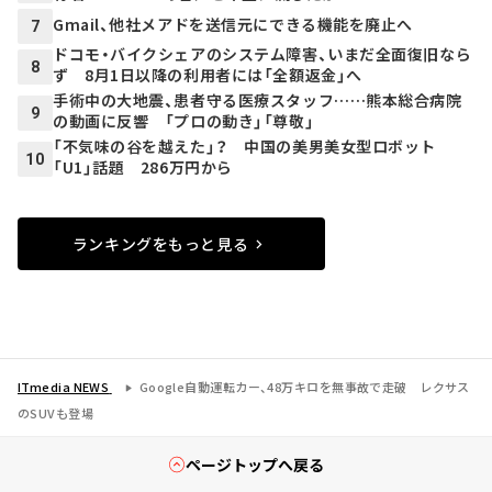
Gmail、他社メアドを送信元にできる機能を廃止へ
7
ドコモ・バイクシェアのシステム障害、いまだ全面復旧なら
8
ず 8月1日以降の利用者には「全額返金」へ
手術中の大地震、患者守る医療スタッフ……熊本総合病院
9
の動画に反響 「プロの動き」「尊敬」
「不気味の谷を越えた」？ 中国の美男美女型ロボット
10
「U1」話題 286万円から
ランキングをもっと見る
ITmedia NEWS
Google自動運転カー、48万キロを無事故で走破 レクサス
のSUVも登場
ページトップへ戻る