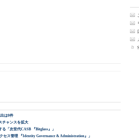
出は0件
スチャンスを拡大
世代CASB 『Bitglass』」
dentity Governance & Administration』」