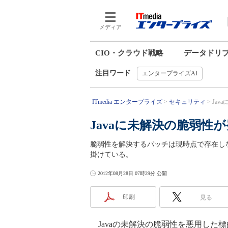
メディア
CIO・クラウド戦略
データドリ
注目ワード
エンタープライズAI
ITmedia エンタープライズ
セキュリティ
Jav
Javaに未解決の脆弱性
脆弱性を解決するパッチは現時点で存在しな
掛けている。
2012年08月28日 07時29分 公開
印刷
見る
Javaの未解決の脆弱性を悪用した