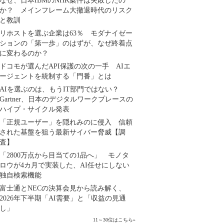
なぜ、日本IBMのNHK案件は失敗したの
か？ メインフレーム大撤退時代のリスク
と教訓
リホストを選ぶ企業は63％ モダナイゼー
ションの「第一歩」のはずが、なぜ終着点
に変わるのか？
ドコモが選んだAPI保護の次の一手 AIエ
ージェントを統制する「門番」とは
AIを選ぶのは、もうIT部門ではない？
Gartner、日本のデジタルワークプレースの
ハイプ・サイクル発表
「正規ユーザー」を隠れみのに侵入 信頼
された基盤を狙う最新サイバー脅威【調
査】
「2800万点から目当ての1品へ」 モノタ
ロウが4カ月で実装した、AI任せにしない
独自検索機能
富士通とNECの決算会見から読み解く、
2026年下半期「AI需要」と「収益の見通
し」
11～30位はこちら
»