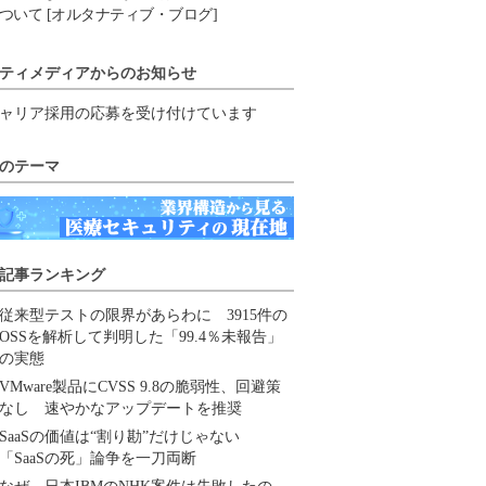
ついて [オルタナティブ・ブログ]
ティメディアからのお知らせ
ャリア採用の応募を受け付けています
のテーマ
記事ランキング
従来型テストの限界があらわに 3915件の
OSSを解析して判明した「99.4％未報告」
の実態
VMware製品にCVSS 9.8の脆弱性、回避策
なし 速やかなアップデートを推奨
SaaSの価値は“割り勘”だけじゃない
「SaaSの死」論争を一刀両断