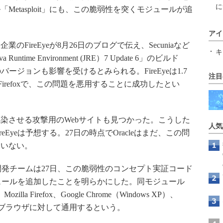
に
etasploit」にも、この脆弱性を突くモジュールが追
アイ
ireEyeが8月26日のブログで伝え、Secuniaなど
キ
me Environment (JRE）7 Update 6」のビルド
ど他のバージョンも影響を受けるとみられる。FireEyeは1.7
注目
のFirefoxで、この問題を悪用することに成功したとい
させる攻撃用のWebサイトも見つかった。こうした
人気
Eyeは予想する。27日の時点でOracleはまだ、この問
ていない。
」の開発チームは27日、この脆弱性のコンセプト実証コード
にモジュールを追加したことを明らかにした。同モジュール
）、Mozilla Firefox、Google Chrome（Windows XP）、
4）の各Webブラウザに対して通用するという。