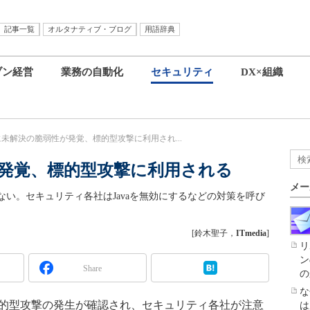
記事一覧
オルタナティブ・ブログ
用語辞典
ブン経営
業務の自動化
セキュリティ
DX×組織
aに未解決の脆弱性が発覚、標的型攻撃に利用され...
が発覚、標的型攻撃に利用される
メー
い。セキュリティ各社はJavaを無効にするなどの対策を呼び
[鈴木聖子，
ITmedia
]
リ
ン
Share
の
な
標的型攻撃の発生が確認され、セキュリティ各社が注意
は