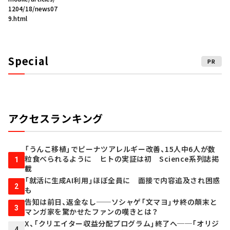
1204/18/news07
9.html
Special
PR
アクセスランキング
「うんこ移植」でピーナツアレルギー改善、15人中6人が数
粒食べられるように ヒトの実証は初 Science系列誌掲
1
載
「就活に生成AI利用」ほぼ全員に 面接で内容追及され困惑
2
も
告知は前日、返金なし──ソシャゲ「文マヨ」サ終の顛末と
3
マンガ家を驚かせたファンの嘆きとは？
X、「クリエイター収益分配プログラム」終了へ──「オリジ
4