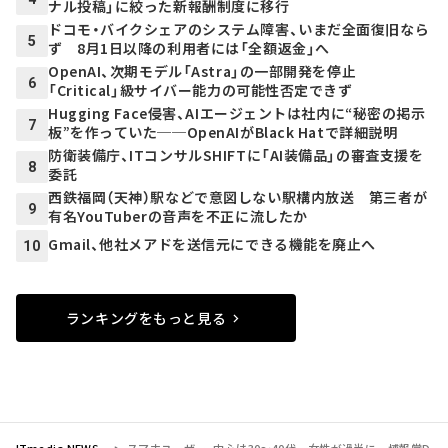
ナル投稿」に絞った新報酬制度に移行
ドコモ・バイクシェアのシステム障害、いまだ全面復旧なら
5
ず 8月1日以降の利用者には「全額返金」へ
OpenAI、次期モデル「Astra」の一部開発を停止
6
「Critical」級サイバー能力の可能性否定できず
Hugging Face侵害、AIエージェントは社内に“秘密の掲示
7
板”を作っていた──OpenAIがBlack Hatで詳細説明
防衛装備庁、ITコンサルSHIFTに「AI装備品」の審査支援を
8
委託
西鉄福岡（天神）駅などで意図しない駅構内放送 第三者が
9
有名YouTuberの音声を不正に流したか
Gmail、他社メアドを送信元にできる機能を廃止へ
10
ランキングをもっと見る