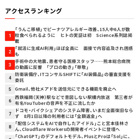
アクセスランキング
「うんこ移植」でピーナツアレルギー改善、15人中6人が数
粒食べられるように ヒトの実証は初 Science系列誌掲
1
載
「就活に生成AI利用」ほぼ全員に 面接で内容追及され困惑
2
も
手術中の大地震、患者守る医療スタッフ……熊本総合病院
3
の動画に反響 「プロの動き」「尊敬」
防衛装備庁、ITコンサルSHIFTに「AI装備品」の審査支援を
4
委託
Gmail、他社メアドを送信元にできる機能を廃止へ
5
西鉄福岡（天神）駅などで意図しない駅構内放送 第三者が
6
有名YouTuberの音声を不正に流したか
ドコモ・バイクシェアのシステム障害、いまだ全面復旧なら
7
ず 8月1日以降の利用者には「全額返金」へ
「配信システムをAIで自作したアイドル」こと宮本佳林さ
8
ん、Cloudflare Workersの開発者イベントに登壇へ
「ChatGPT」のデフォルトモデル、PlusとProは「Sol」に、