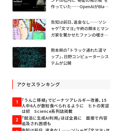
ントは社内に“秘密の掲示板”を
作っていた──OpenAIがBlack
Hatで詳細説明
告知は前日、返金なし──ソシ
ャゲ「文マヨ」サ終の顛末とマン
ガ家を驚かせたファンの嘆きと
は？
熊本県の「トラック通れた道マ
ップ」、日野コンピューターシス
テムが公開
アクセスランキング
「うんこ移植」でピーナツアレルギー改善、15
1
人中6人が数粒食べられるように ヒトの実証
は初 Science系列誌掲載
「就活に生成AI利用」ほぼ全員に 面接で内容
2
追及され困惑も
告知は前日、返金なし──ソシャゲ「文マヨ」サ