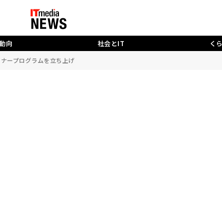
動向
社会とIT
く
ートナープログラムを立ち上げ