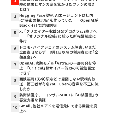
3
終の顛末とマンガ家を驚かせたファンの嘆き
とは？
Hugging Face侵害、AIエージェントは社内
4
に“秘密の掲示板”を作っていた──OpenAIが
Black Hatで詳細説明
X、「クリエイター収益分配プログラム」終了へ
5
──「オリジナル投稿」に絞った新報酬制度に
移行
ドコモ・バイクシェアのシステム障害、いまだ
6
全面復旧ならず 8月1日以降の利用者には「全
額返金」へ
OpenAI、次期モデル「Astra」の一部開発を停
7
止 「Critical」級サイバー能力の可能性否定
できず
西鉄福岡（天神）駅などで意図しない駅構内放
8
送 第三者が有名YouTuberの音声を不正に流
したか
防衛装備庁、ITコンサルSHIFTに「AI装備品」の
9
審査支援を委託
Gmail、他社メアドを送信元にできる機能を廃
10
止へ