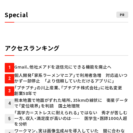
Special
PR
アクセスランキング
Gmail、他社メアドを送信元にできる機能を廃止へ
1
個人開発「家系ラーメンマニア」で利用者急増 対応追いつ
2
かず一部停止 「より信頼していただけるアプリに」
「プチプチ」の川上産業、「プチプチ株式会社」に社名変更
3
創業58年で
熊本地震で地面がずれた場所、35kmの線状に 衛星データ
4
で「変位境界」を判読 国土地理院
「高学力＝ストレスに耐えられる」ではない 秀才が苦しむ
一方、収入・満足度が高いのは…… 医学生・医師1000人超
5
を分析
ワークマン、実は画像生成AIを導入していた 間に合わな