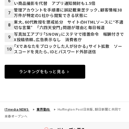
6
い商品撮影を代替 アプリ通知開封も1.5倍
管理アカウントを手順書に誤記載――東芝テック、顧客情報38
7
万件が特定の1社から閲覧できる状態に
東大、60代教授を懲戒処分 サイトのHTMLソースに“不適
8
切な言葉” 「六四天安門」問題が理由と毎日報道
写真加工アプリ「SNOW」にステマで措置命令 報酬付きで
9
X投稿依頼、広告表示なし 消費者庁
「Xであなたをブロックした人が分かる」サイト拡散 ソー
10
スコードを見たら、IDとパスワード外部送信
ランキングをもっと見る
ITmedia NEWS
業界動向
Huffington Post日本版、朝日新聞と共同で
来春オープンへ