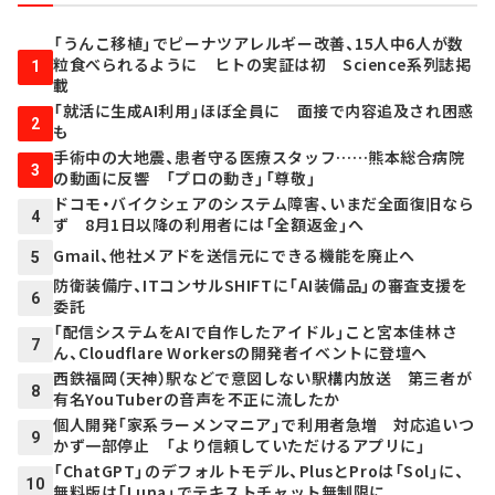
「うんこ移植」でピーナツアレルギー改善、15人中6人が数
粒食べられるように ヒトの実証は初 Science系列誌掲
1
載
「就活に生成AI利用」ほぼ全員に 面接で内容追及され困惑
2
も
手術中の大地震、患者守る医療スタッフ……熊本総合病院
3
の動画に反響 「プロの動き」「尊敬」
ドコモ・バイクシェアのシステム障害、いまだ全面復旧なら
4
ず 8月1日以降の利用者には「全額返金」へ
Gmail、他社メアドを送信元にできる機能を廃止へ
5
防衛装備庁、ITコンサルSHIFTに「AI装備品」の審査支援を
6
委託
「配信システムをAIで自作したアイドル」こと宮本佳林さ
7
ん、Cloudflare Workersの開発者イベントに登壇へ
西鉄福岡（天神）駅などで意図しない駅構内放送 第三者が
8
有名YouTuberの音声を不正に流したか
個人開発「家系ラーメンマニア」で利用者急増 対応追いつ
9
かず一部停止 「より信頼していただけるアプリに」
「ChatGPT」のデフォルトモデル、PlusとProは「Sol」に、
10
無料版は「Luna」でテキストチャット無制限に