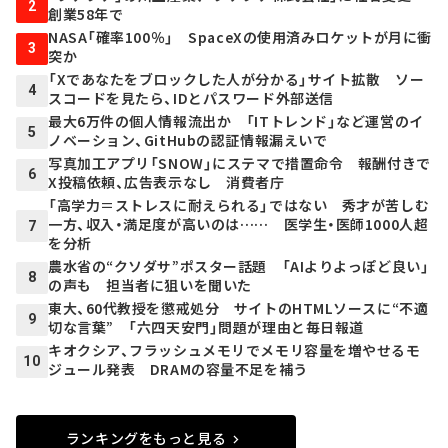
2
創業58年で
NASA「確率100％」 SpaceXの使用済みロケットが月に衝
3
突か
「Xであなたをブロックした人が分かる」サイト拡散 ソー
4
スコードを見たら、IDとパスワード外部送信
最大6万件の個人情報流出か 「ITトレンド」など運営のイ
5
ノベーション、GitHubの認証情報漏えいで
写真加工アプリ「SNOW」にステマで措置命令 報酬付きで
6
X投稿依頼、広告表示なし 消費者庁
「高学力＝ストレスに耐えられる」ではない 秀才が苦しむ
一方、収入・満足度が高いのは…… 医学生・医師1000人超
7
を分析
農水省の“クソダサ”ポスター話題 「AIよりよっぽど良い」
8
の声も 担当者に狙いを聞いた
東大、60代教授を懲戒処分 サイトのHTMLソースに“不適
9
切な言葉” 「六四天安門」問題が理由と毎日報道
キオクシア、フラッシュメモリでメモリ容量を増やせるモ
10
ジュール発表 DRAMの容量不足を補う
ランキングをもっと見る